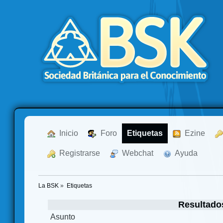
  Inicio
  Foro
Etiquetas
  Ezine
  Registrarse
  Webchat
  Ayuda
La BSK
»
Etiquetas
Resultado
Asunto