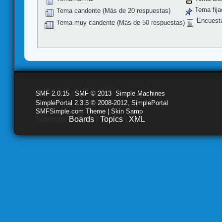
Tema fija
Tema candente (Más de 20 respuestas)
Encuest
Tema muy candente (Más de 50 respuestas)
SMF 2.0.15
|
SMF © 2013
,
Simple Machines
SimplePortal 2.3.5 © 2008-2012, SimplePortal
SMFSimple.com Theme | Skin Samp
Sitemap:
Boards
|
Topics
|
XML