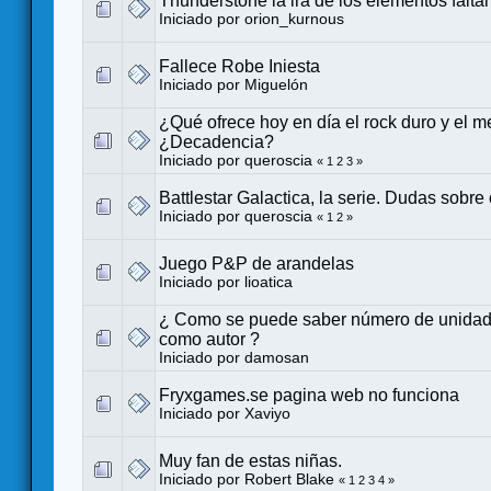
Thunderstone la ira de los elementos falta
Iniciado por
orion_kurnous
Fallece Robe Iniesta
Iniciado por
Miguelón
¿Qué ofrece hoy en día el rock duro y el m
¿Decadencia?
Iniciado por
queroscia
«
1
2
3
»
Battlestar Galactica, la serie. Dudas sobre
Iniciado por
queroscia
«
1
2
»
Juego P&P de arandelas
Iniciado por
lioatica
¿ Como se puede saber número de unidad
como autor ?
Iniciado por
damosan
Fryxgames.se pagina web no funciona
Iniciado por
Xaviyo
Muy fan de estas niñas.
Iniciado por
Robert Blake
«
1
2
3
4
»