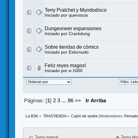
Terry Pratchet y Mundodisco
Iniciado por
queroscia
Dungeoneer expansiones
Iniciado por
Crackdung
Sobre tiendas de cómics
Iniciado por
Estornudo
Feliz reyes magos!
Iniciado por
e-1000
Páginas: [
1
]
2
3
...
86
>>
Ir Arriba
La BSK
»
TRASTIENDA
»
Cajón de sastre
(Moderadores:
Pensato
Tema normal
Tema blo