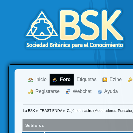
  Inicio
  Foro
Etiquetas
  Ezine
  Registrarse
  Webchat
  Ayuda
La BSK
»
TRASTIENDA
»
Cajón de sastre
(Moderadores:
Pensator
Subforos