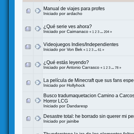
Manual de viajes para profes
Iniciado por
ardacho
¿Qué serie ves ahora?
Iniciado por
Caimanaco
«
1
2
3
...
204
»
Videojuegos Indies/Independientes
Iniciado por
Von Bek
«
1
2
3
...
61
»
¿Qué estás leyendo?
Iniciado por
Antonio Carrasco
«
1
2
3
...
78
»
La película de Minecraft que sus fans espe
Iniciado por
Hollyhock
Busco tradumaquetacion Camino a Carco
Horror LCG
Iniciado por
Dandaresp
Desastre total: he borrado sin querer mi pe
Iniciado por
jainibe