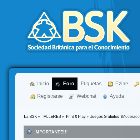
  Inicio
  Foro
Etiquetas
  Ezine
  Registrarse
  Webchat
  Ayuda
La BSK
»
TALLERES
»
Print & Play
»
Juegos Gratuitos 
(Moderado
IMPORTANTE!!!