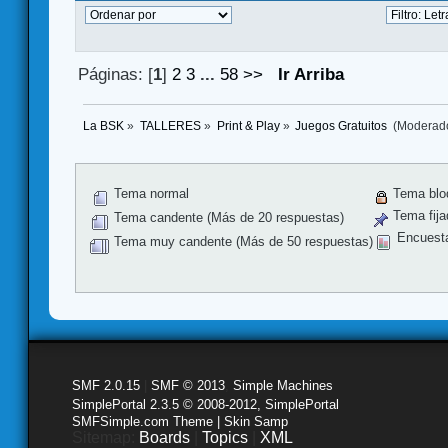
Páginas: [
1
]
2
3
...
58
>>
Ir Arriba
La BSK
»
TALLERES
»
Print & Play
»
Juegos Gratuitos 
(Moderad
Tema normal
Tema blo
Tema fija
Tema candente (Más de 20 respuestas)
Encuest
Tema muy candente (Más de 50 respuestas)
SMF 2.0.15
|
SMF © 2013
,
Simple Machines
SimplePortal 2.3.5 © 2008-2012, SimplePortal
SMFSimple.com Theme | Skin Samp
Sitemap:
Boards
|
Topics
|
XML