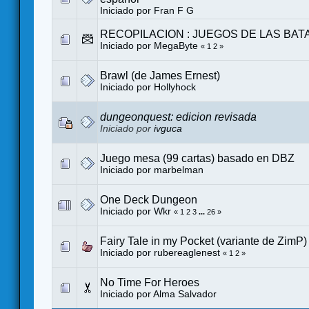
Iniciado por
Fran F G
RECOPILACION : JUEGOS DE LAS BAT
Iniciado por MegaByte
«
1
2
»
Brawl (de James Ernest)
Iniciado por
Hollyhock
dungeonquest: edicion revisada
Iniciado por
ivguca
Juego mesa (99 cartas) basado en DBZ
Iniciado por
marbelman
One Deck Dungeon
Iniciado por
Wkr
«
1
2
3
...
26
»
Fairy Tale in my Pocket (variante de ZimP) 
Iniciado por
rubereaglenest
«
1
2
»
No Time For Heroes
Iniciado por
Alma Salvador