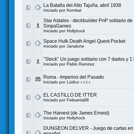
La Batalla del Alto Tajuña, abril 1938
Iniciado por
Kombat
Star Astalos - deckbuilder PnP solitario d
SinpaGames
Iniciado por
Hollyhock
Space Hulk Death Angel Quest Pocket
Iniciado por
Janalone
"Stock" Un juego solitario con 7 dados y 1
Iniciado por
Pablo Ramirez
Roma - Imperios del Pasado
Iniciado por
Lúdico
«
1
2
»
EL CASTILLO DE ITTER
Iniciado por
Felisanta88
The Harvest (de James Ernest)
Iniciado por
Hollyhock
DUNGEON DELVER - Juego de cartas en so
español