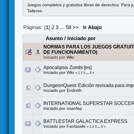
Juegos completos y gratuitos libres de derechos. Para j
Talleres.
Páginas: [
1
]
2
3
...
58
>>
Ir Abajo
Asunto
/
Iniciado por
NORMAS PARA LOS JUEGOS GRATUI
DE FUNCIONAMIENTO)
Iniciado por
Wkr
Apocalipsis Zombi [es]
Iniciado por
Wkr
«
1
2
3
...
9
»
DungeonQuest: Edición revisada para impr
Iniciado por
Endreth
INTERNATIONAL SUPERSTAR SOCCER 
Iniciado por
osanfep
BATTLESTAR GALACTICA EXPRESS
Iniciado por
Fantaside
«
1
2
3
...
9
»