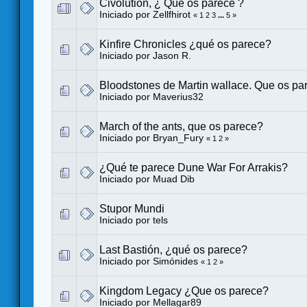
Civolution, ¿ Que os parece ?
Iniciado por
Zellfhirot
«
1
2
3
...
5
»
Kinfire Chronicles ¿qué os parece?
Iniciado por
Jason R.
Bloodstones de Martin wallace. Que os pa
Iniciado por
Maverius32
March of the ants, que os parece?
Iniciado por
Bryan_Fury
«
1
2
»
¿Qué te parece Dune War For Arrakis?
Iniciado por
Muad Dib
Stupor Mundi
Iniciado por
tels
Last Bastión, ¿qué os parece?
Iniciado por
Simónides
«
1
2
»
Kingdom Legacy ¿Que os parece?
Iniciado por
Mellagar89