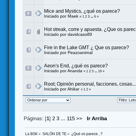
Mice and Mystics, ¿qué os parece?
Iniciado por
Maek
«
1
2
3
...
6
»
Hot streak, corre y apuesta. ¿Que os pare
Iniciado por
davidcaso89
Fire in the Lake GMT ¿ Que os parece?
Iniciado por
Peazoanimal
Aeon's End, ¿qué os parece?
Iniciado por
Ananda
«
1
2
3
...
19
»
Root; Opinión personal, facciones, cosas...
Iniciado por
Ahikar
«
1
2
»
Páginas: [
1
]
2
3
...
115
>>
Ir Arriba
La BSK
»
SALÓN DE TE
»
¿Qué os parece...?