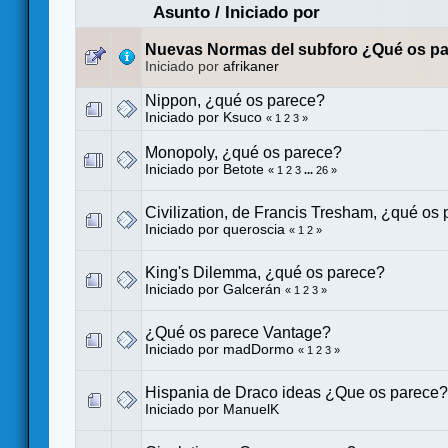
Asunto
/
Iniciado por
Nuevas Normas del subforo ¿Qué os p
Iniciado por
afrikaner
Nippon, ¿qué os parece?
Iniciado por
Ksuco
«
1
2
3
»
Monopoly, ¿qué os parece?
Iniciado por
Betote
«
1
2
3
...
26
»
Civilization, de Francis Tresham, ¿qué os
Iniciado por
queroscia
«
1
2
»
King's Dilemma, ¿qué os parece?
Iniciado por
Galcerán
«
1
2
3
»
¿Qué os parece Vantage?
Iniciado por
madDormo
«
1
2
3
»
Hispania de Draco ideas ¿Que os parece?
Iniciado por
ManuelK