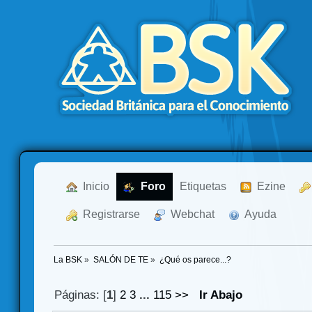
  Inicio
  Foro
Etiquetas
  Ezine
  Registrarse
  Webchat
  Ayuda
La BSK
»
SALÓN DE TE
»
¿Qué os parece...?
Páginas: [
1
]
2
3
...
115
>>
Ir Abajo