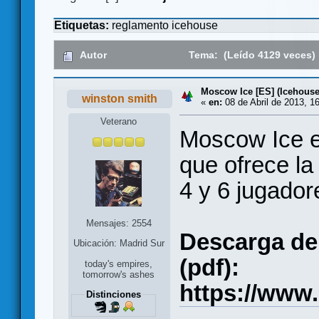
Etiquetas:
reglamento
icehouse
Autor
Tema: (Leído 4129 veces)
Moscow Ice [ES] (Icehouse
winston smith
«
en:
08 de Abril de 2013, 1
Veterano
Moscow Ice e
que ofrece la 
4 y 6 jugador
Mensajes: 2554
Descarga del
Ubicación: Madrid Sur
(pdf):
today's empires,
tomorrow's ashes
https://www
Distinciones