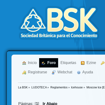
  Inicio
  Foro
Etiquetas
  Ezine
  Registrarse
  Webchat
  Ayuda
La BSK
»
LUDOTECA
»
Reglamentos
»
Icehouse
»
Moscow Ice [E
Páginas: [
1
]
Ir Abajo