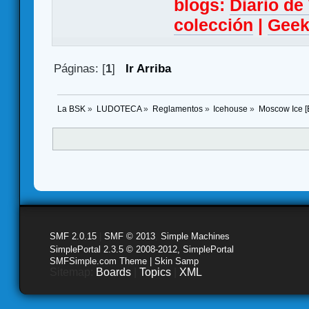
blogs:
Diario d
colección
|
Geek
Páginas: [
1
]
Ir Arriba
La BSK
»
LUDOTECA
»
Reglamentos
»
Icehouse
»
Moscow Ice [
SMF 2.0.15
|
SMF © 2013
,
Simple Machines
SimplePortal 2.3.5 © 2008-2012, SimplePortal
SMFSimple.com Theme | Skin Samp
Sitemap:
Boards
|
Topics
|
XML