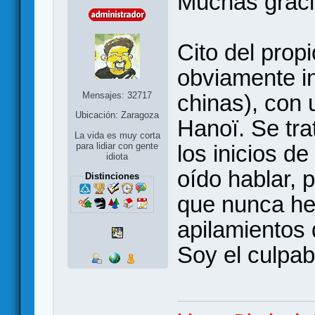
Muchas graci
Cito del prop
obviamente i
Mensajes: 32717
chinas), con 
Ubicación: Zaragoza
Hanoï. Se tra
La vida es muy corta
los inicios d
para lidiar con gente
idiota
oído hablar, 
Distinciones
que nunca he 
apilamientos
Soy el culpabl