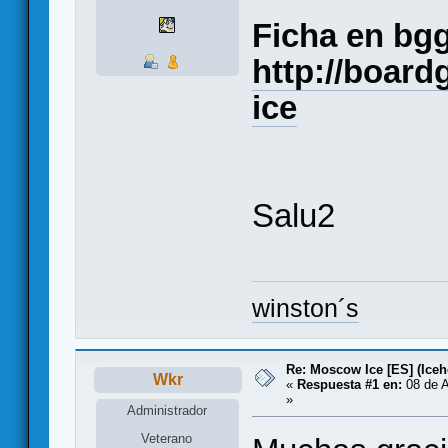
Ficha en bg
http://boar
ice
Salu2
winston´s
Re: Moscow Ice [ES] (Ice
Wkr
«
Respuesta #1 en:
08 de A
»
Administrador
Veterano