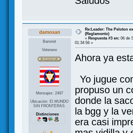
Saludos
Re:Leader: The Peloton e
damosan
(Reglamento)
«
Respuesta #3 en:
06 de S
Baronet
01:34:56 »
Veterano
Ahora ya esta
Yo jugue con
propuso un c
Mensajes: 2497
donde la sac
Ubicación: El MUNDO
SIN FRONTERAS.
la bgg y la v
Distinciones
era casi imp
mas vidilla y 