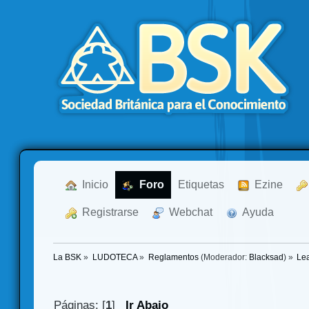
  Inicio
  Foro
Etiquetas
  Ezine
  Registrarse
  Webchat
  Ayuda
La BSK
»
LUDOTECA
»
Reglamentos
(Moderador:
Blacksad
) »
Lea
Páginas: [
1
]
Ir Abajo