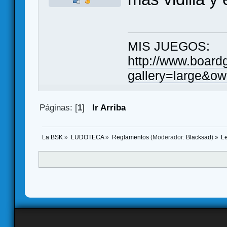
MIS JUEGOS:
http://www.board
gallery=large&ow
Páginas: [
1
]
Ir Arriba
La BSK
»
LUDOTECA
»
Reglamentos
(Moderador:
Blacksad
) »
L