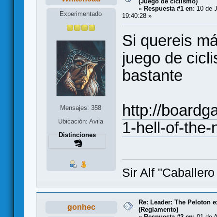
(Juego de ciclismo)
«
Respuesta #1 en:
10 de J
Experimentado
19:40:28 »
Si quereis má
juego de cic
bastante
http://board
Mensajes: 358
Ubicación: Avila
1-hell-of-the-
Distinciones
Sir Alf "Caballer
Re: Leader: The Peloton 
gonhec
(Reglamento)
«
Respuesta #2 en:
01 de A