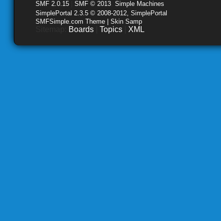
SMF 2.0.15
|
SMF © 2013
,
Simple Machines
SimplePortal 2.3.5 © 2008-2012, SimplePortal
SMFSimple.com Theme | Skin Samp
Sitemap:
Boards
|
Topics
|
XML