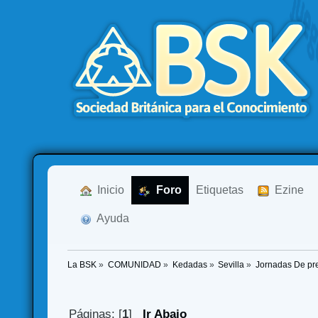
  Inicio
  Foro
Etiquetas
  Ezine
  Ayuda
La BSK
»
COMUNIDAD
»
Kedadas
»
Sevilla
»
Jornadas De pre
Páginas: [
1
]
Ir Abajo