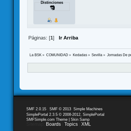
Distinciones
Páginas: [
1
]
Ir Arriba
La BSK
»
COMUNIDAD
»
Kedadas
»
Sevilla
»
Jornadas De pr
SMF 2.0.15
|
SMF © 2013
,
Simple Machines
SimplePortal 2.3.5 © 2008-2012, SimplePortal
SMFSimple.com Theme | Skin Samp
Sitemap:
Boards
|
Topics
|
XML