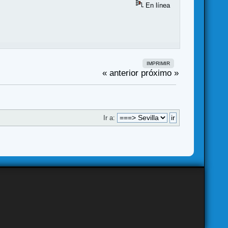
En línea
IMPRIMIR
« anterior
próximo »
Ir a: