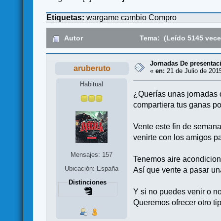
Etiquetas:
wargame
cambio
Compro
Autor
Tema: (Leído 5145 vece
Jornadas De presentac
aruberuto
«
en:
21 de Julio de 2015
Habitual
¿Querías unas jornadas 
compartiera tus ganas po
Vente este fin de semana
venirte con los amigos pa
Mensajes: 157
Tenemos aire acondiciona
Ubicación: España
Así que vente a pasar una
Distinciones
Y si no puedes venir o n
Queremos ofrecer otro tip