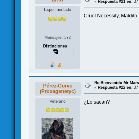
«
Respuesta #21 en:
07 
Experimentado
Cruel Necessity, Maldito,
Mensajes: 372
Distinciones
Re:Bienvenido Mr Mars
Pérez-Corvo
«
Respuesta #22 en:
07 
(Proxegenetyc)
Veterano
¿Lo sacan?