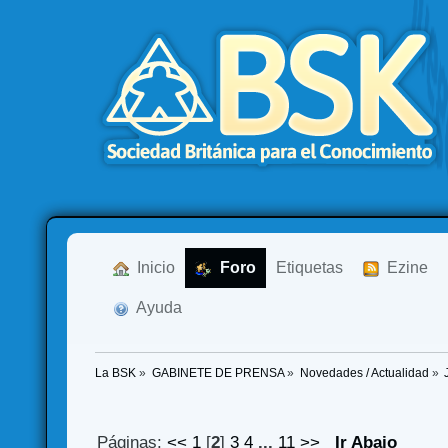
  Inicio
  Foro
Etiquetas
  Ezine
  Ayuda
La BSK
»
GABINETE DE PRENSA
»
Novedades / Actualidad
»
Páginas:
<<
1
[
2
]
3
4
...
11
>>
Ir Abajo