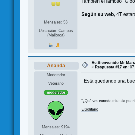
También el famoso "Gloo
Según su web
, 4T estará
Mensajes: 53
Ubicación: Campos
(Mallorca)
Re:Bienvenido Mr Mars
Ananda
«
Respuesta #17 en:
07 
Moderador
Está quedando una buen
Veterano
"¿Qué ves cuando miras la puerta?
ElSolitario
Mensajes: 9194