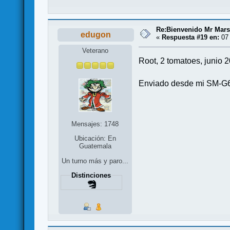
Re:Bienvenido Mr Mars
edugon
«
Respuesta #19 en:
07 
Veterano
Root, 2 tomatoes, junio 
Enviado desde mi SM-G6
Mensajes: 1748
Ubicación: En
Guatemala
Un turno más y paro...
Distinciones