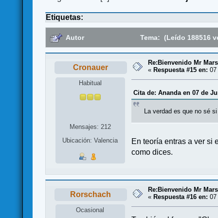
Etiquetas:
Autor
Tema: (Leído 188516 v
Re:Bienvenido Mr Mars
Cronauer
«
Respuesta #15 en:
07 
Habitual
Cita de: Ananda en 07 de Ju
La verdad es que no sé si p
Mensajes: 212
Ubicación: Valencia
En teoría entras a ver si
como dices.
Re:Bienvenido Mr Mars
Rorschach
«
Respuesta #16 en:
07 
Ocasional