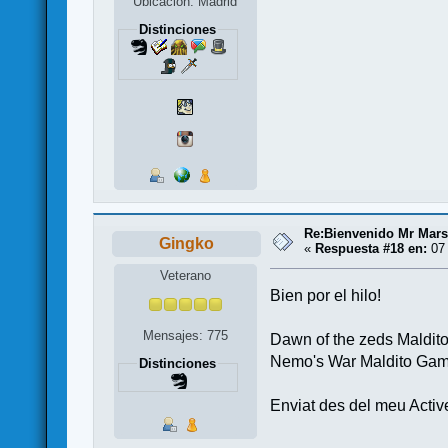
Ubicación: Madrid
Distinciones
Re:Bienvenido Mr Mars
Gingko
«
Respuesta #18 en:
07 
Veterano
Bien por el hilo!
Mensajes: 775
Dawn of the zeds Maldi
Nemo's War Maldito Ga
Distinciones
Enviat des del meu Activ