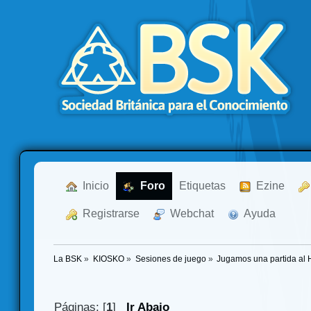
  Inicio
  Foro
Etiquetas
  Ezine
  Registrarse
  Webchat
  Ayuda
La BSK
»
KIOSKO
»
Sesiones de juego
»
Jugamos una partida al H
Páginas: [
1
]
Ir Abajo