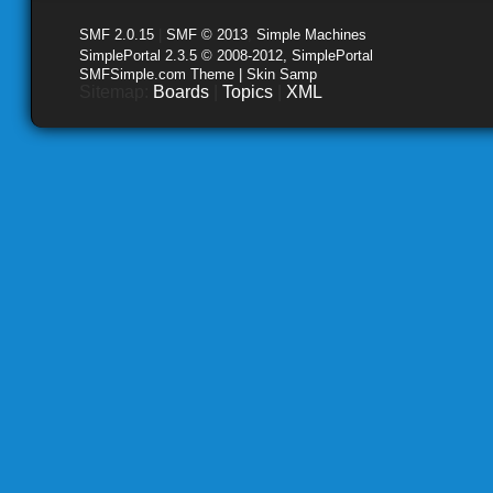
SMF 2.0.15
|
SMF © 2013
,
Simple Machines
SimplePortal 2.3.5 © 2008-2012, SimplePortal
SMFSimple.com Theme | Skin Samp
Sitemap:
Boards
|
Topics
|
XML