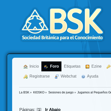
  Inicio
  Foro
Etiquetas
  Ezine
  Registrarse
  Webchat
  Ayuda
La BSK
»
KIOSKO
»
Sesiones de juego
»
Jugamos al Pequeños Gr
Páginas: [
1
]
Ir Abajo