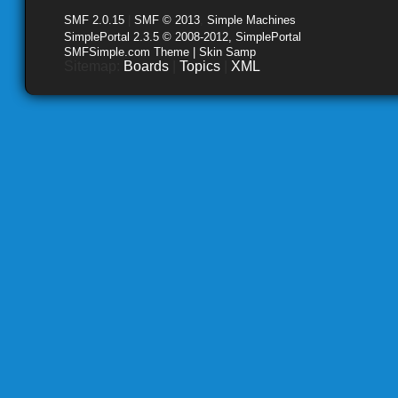
SMF 2.0.15
|
SMF © 2013
,
Simple Machines
SimplePortal 2.3.5 © 2008-2012, SimplePortal
SMFSimple.com Theme | Skin Samp
Sitemap:
Boards
|
Topics
|
XML