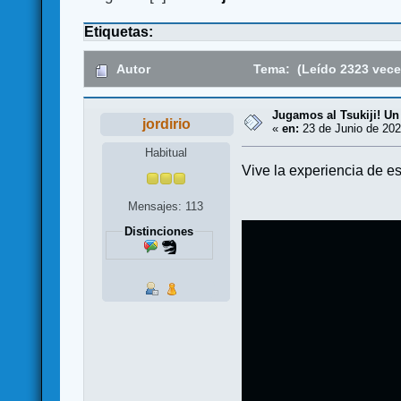
Etiquetas:
Autor
Tema: (Leído 2323 vece
Jugamos al Tsukiji! Un
jordirio
«
en:
23 de Junio de 202
Habitual
Vive la experiencia de 
Mensajes: 113
Distinciones