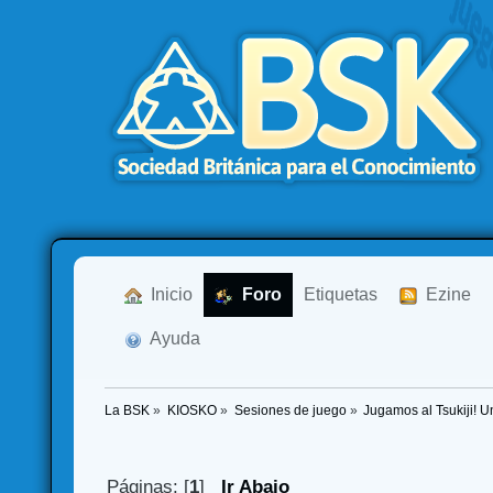
  Inicio
  Foro
Etiquetas
  Ezine
  Ayuda
La BSK
»
KIOSKO
»
Sesiones de juego
»
Jugamos al Tsukiji! 
Páginas: [
1
]
Ir Abajo