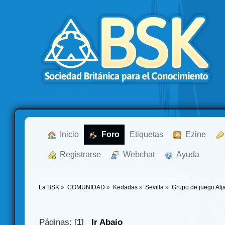
  Inicio
  Foro
Etiquetas
  Ezine
  Registrarse
  Webchat
  Ayuda
La BSK
»
COMUNIDAD
»
Kedadas
»
Sevilla
»
Grupo de juego Alja
Páginas: [
1
]
Ir Abajo