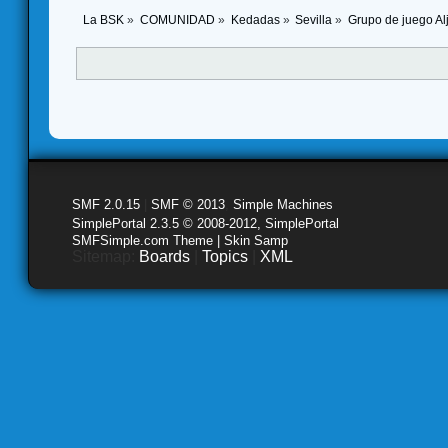
La BSK
»
COMUNIDAD
»
Kedadas
»
Sevilla
»
Grupo de juego Alj
SMF 2.0.15
|
SMF © 2013
,
Simple Machines
SimplePortal 2.3.5 © 2008-2012, SimplePortal
SMFSimple.com Theme | Skin Samp
Sitemap:
Boards
|
Topics
|
XML