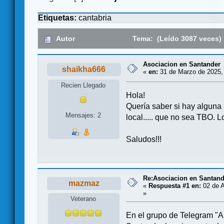
Etiquetas:
cantabria
Autor
Tema: (Leído 3087 veces)
Asociacion en Santander
shaikha666
«
en:
31 de Marzo de 2025,
Recien Llegado
Hola!
Quería saber si hay alguna
Mensajes: 2
local..... que no sea TBO.
Saludos!!!
Re:Asociacion en Santand
mazmaz
«
Respuesta #1 en:
02 de A
»
Veterano
En el grupo de Telegram "