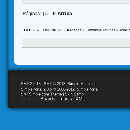
Páginas: [
1
]
Ir Arriba
La BSK
»
COMUNIDAD
»
Kedadas
»
Cantabria-Asturias
»
Asoci
SMF 2.0.15
|
SMF © 2013
,
Simple Machines
SimplePortal 2.3.5 © 2008-2012, SimplePortal
SMFSimple.com Theme | Skin Samp
Sitemap:
Boards
|
Topics
|
XML