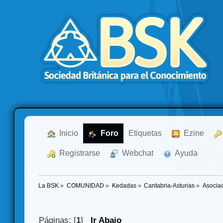
  Inicio
  Foro
Etiquetas
  Ezine
  Registrarse
  Webchat
  Ayuda
La BSK
»
COMUNIDAD
»
Kedadas
»
Cantabria-Asturias
»
Asocia
Páginas: [
1
]
Ir Abajo