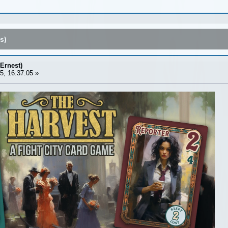
s)
Ernest)
5, 16:37:05 »