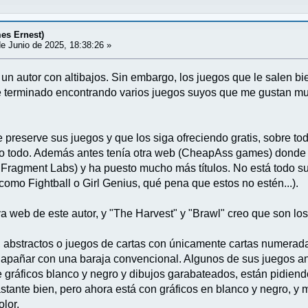
es Ernest)
e Junio de 2025, 18:38:26 »
n autor con altibajos. Sin embargo, los juegos que le salen bie
e terminado encontrando varios juegos suyos que me gustan much
preserve sus juegos y que los siga ofreciendo gratis, sobre t
 todo. Además antes tenía otra web (CheapAss games) donde t
 Fragment Labs) y ha puesto mucho más títulos. No está todo su
(como Fightball o Girl Genius, qué pena que estos no estén...).
a web de este autor, y "The Harvest" y "Brawl" creo que son lo
, abstractos o juegos de cartas con únicamente cartas numera
 apañar con una baraja convencional. Algunos de sus juegos an
e gráficos blanco y negro y dibujos garabateados, están pidiend
stante bien, pero ahora está con gráficos en blanco y negro, y 
olor.