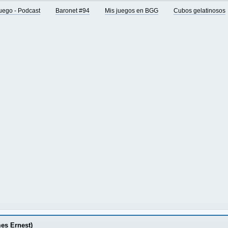
juego - Podcast
Baronet #94
Mis juegos en BGG
Cubos gelatinosos
es Ernest)