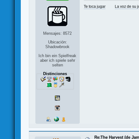
Te toca jugar
La voz de su 
Mensajes: 8572
Ubicación:
Shadowbrook
Ich bin ein Spielfreak
aber ich spiele sehr
selten
Distinciones
Re:The Harvest (de Jam