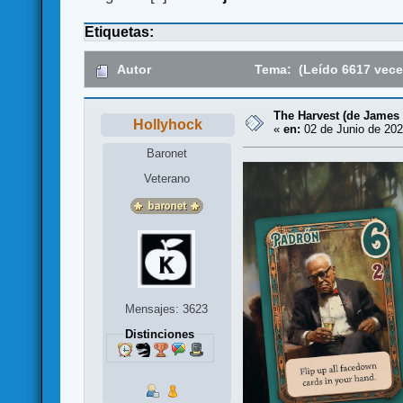
Etiquetas:
Autor
Tema: (Leído 6617 vece
The Harvest (de James 
Hollyhock
«
en:
02 de Junio de 202
Baronet
Veterano
Mensajes: 3623
Distinciones