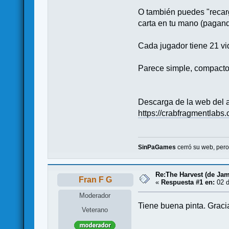
O también puedes "recarga
carta en tu mano (pagand
Cada jugador tiene 21 vi
Parece simple, compacto 
Descarga de la web del a
https://crabfragmentlabs
SinPaGames
cerró su web, per
Re:The Harvest (de Jam
Fran F G
«
Respuesta #1 en:
02 d
Moderador
Tiene buena pinta. Gracia
Veterano