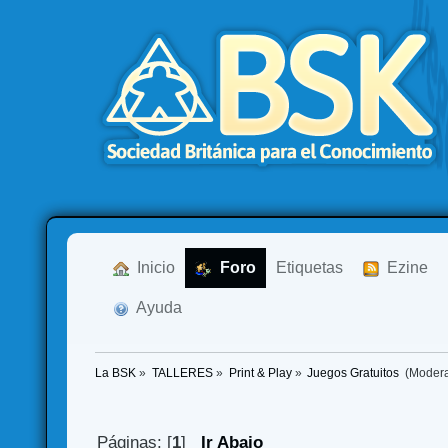
  Inicio
  Foro
Etiquetas
  Ezine
  Ayuda
La BSK
»
TALLERES
»
Print & Play
»
Juegos Gratuitos 
(Moder
Páginas: [
1
]
Ir Abajo