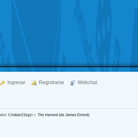
  Ingresar
  Registrarse
  Webchat
ador:
Cristian23zgz
) »
The Harvest (de James Ernest)