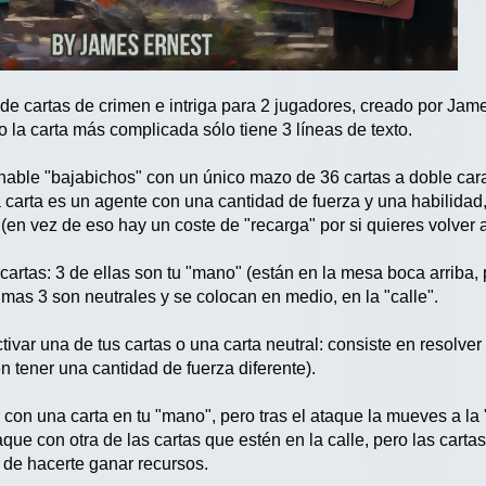
de cartas de crimen e intriga para 2 jugadores, creado por Jame
o la carta más complicada sólo tiene 3 líneas de texto.
able "bajabichos" con un único mazo de 36 cartas a doble cara
carta es un agente con una cantidad de fuerza y una habilidad, 
 (en vez de eso hay un coste de "recarga" por si quieres volver 
artas: 3 de ellas son tu "mano" (están en la mesa boca arriba, pe
ltimas 3 son neutrales y se colocan en medio, en la "calle".
ivar una de tus cartas o una carta neutral: consiste en resolver 
n tener una cantidad de fuerza diferente).
con una carta en tu "mano", pero tras el ataque la mueves a la 
ue con otra de las cartas que estén en la calle, pero las carta
 de hacerte ganar recursos.