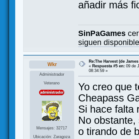
añadir más fi
SinPaGames
cer
siguen disponibl
Re:The Harvest (de James
Wkr
«
Respuesta #5 en:
09 de J
08:34:59 »
Administrador
Veterano
Yo creo que t
Cheapass Ga
Si hace falta
No obstante,
Mensajes: 32717
o tirando de 
Ubicación: Zaragoza