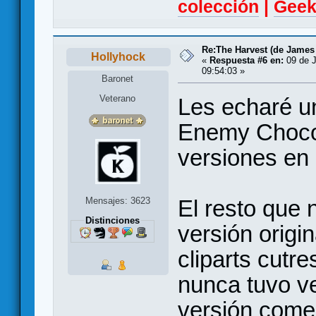
colección
|
Geek
Re:The Harvest (de James
Hollyhock
«
Respuesta #6 en:
09 de J
09:54:03 »
Baronet
Veterano
Les echaré un
Enemy Chocola
versiones en 
Mensajes: 3623
El resto que 
Distinciones
versión origi
cliparts cutre
nunca tuvo ve
versión comer