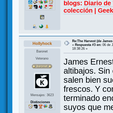
blogs:
Diario d
colección
|
Geek
Re:The Harvest (de James
Hollyhock
«
Respuesta #3 en:
06 de J
18:38:26 »
Baronet
Veterano
James Ernest
altibajos. Si
salen bien su
frescos. Y co
Mensajes: 3623
terminado en
Distinciones
suyos que me