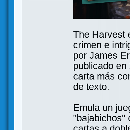
The Harvest 
crimen e intr
por James Ern
publicado en 
carta más com
de texto.
Emula un jue
"bajabichos"
cartas a dobl