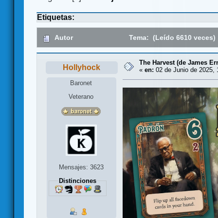
Etiquetas:
Autor
Tema: (Leído 6610 veces)
The Harvest (de James Er
Hollyhock
«
en:
02 de Junio de 2025, 
Baronet
Veterano
Mensajes: 3623
Distinciones