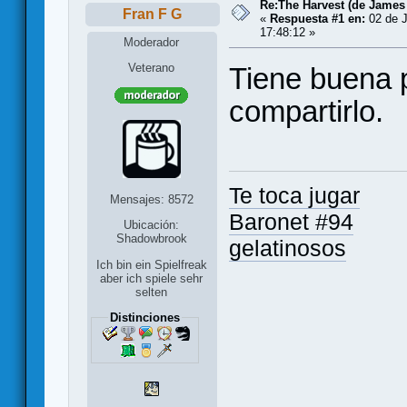
Re:The Harvest (de James
Fran F G
«
Respuesta #1 en:
02 de J
17:48:12 »
Moderador
Veterano
Tiene buena p
compartirlo.
Te toca jugar
Mensajes: 8572
Baronet #94
Ubicación:
Shadowbrook
gelatinosos
Ich bin ein Spielfreak
aber ich spiele sehr
selten
Distinciones