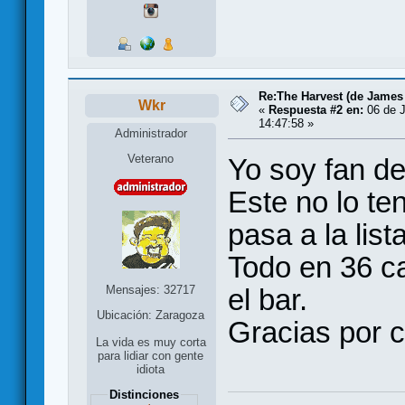
Re:The Harvest (de James
Wkr
«
Respuesta #2 en:
06 de J
14:47:58 »
Administrador
Veterano
Yo soy fan d
Este no lo te
pasa a la list
Todo en 36 car
Mensajes: 32717
el bar.
Ubicación: Zaragoza
Gracias por c
La vida es muy corta
para lidiar con gente
idiota
Distinciones