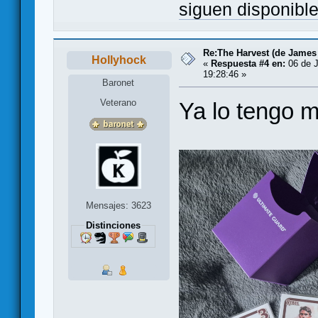
siguen disponibl
Re:The Harvest (de James
Hollyhock
«
Respuesta #4 en:
06 de J
19:28:46 »
Baronet
Veterano
Ya lo tengo 
Mensajes: 3623
Distinciones