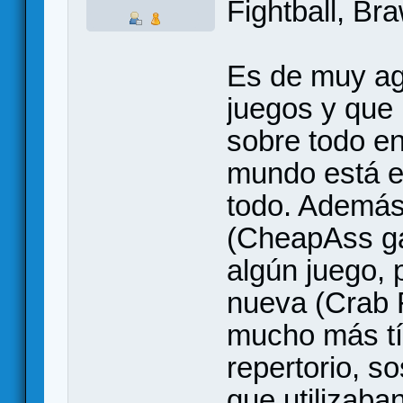
Fightball, Br
Es de muy ag
juegos y que 
sobre todo e
mundo está e
todo. Además
(CheapAss ga
algún juego, 
nueva (Crab 
mucho más tít
repertorio, s
que utilizaba