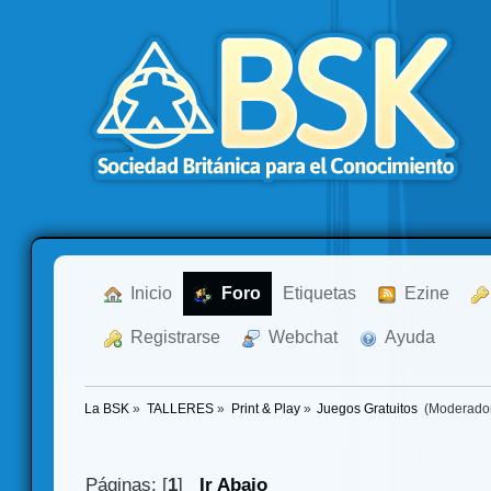
  Inicio
  Foro
Etiquetas
  Ezine
  Registrarse
  Webchat
  Ayuda
La BSK
»
TALLERES
»
Print & Play
»
Juegos Gratuitos 
(Moderado
Páginas: [
1
]
Ir Abajo