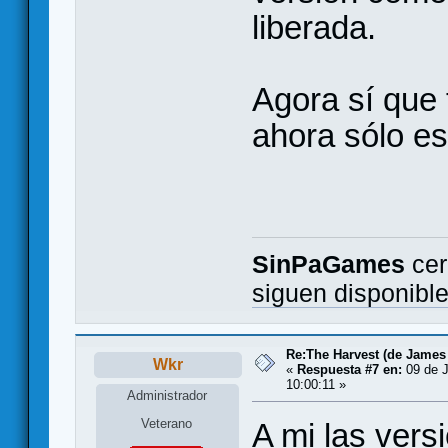
liberada.
Agora sí que 
ahora sólo es
SinPaGames
cer
siguen disponibl
Re:The Harvest (de James
Wkr
«
Respuesta #7 en:
09 de J
10:00:11 »
Administrador
Veterano
A mi las vers