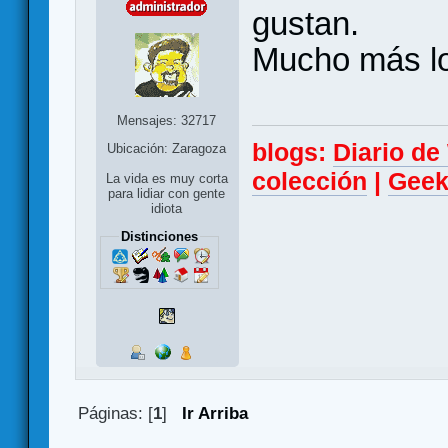
gustan.
Mucho más l
Mensajes: 32717
blogs:
Diario d
Ubicación: Zaragoza
colección
|
Geek
La vida es muy corta
para lidiar con gente
idiota
Distinciones
Páginas: [
1
]
Ir Arriba