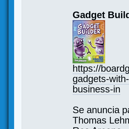
Gadget Buil
https://boar
gadgets-with
business-in
Se anuncia p
Thomas Lehma