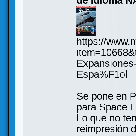
de Idioma N
https://www.
item=10668&t
Expansiones
Espa%F1ol
Se pone en P
para Space E
Lo que no ten
reimpresión d