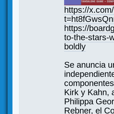
https://x.co
t=ht8fGwsQ
https://boar
to-the-stars-
boldly
Se anuncia u
independiente
componentes 
Kirk y Kahn,
Philippa Geor
Rebner, el C