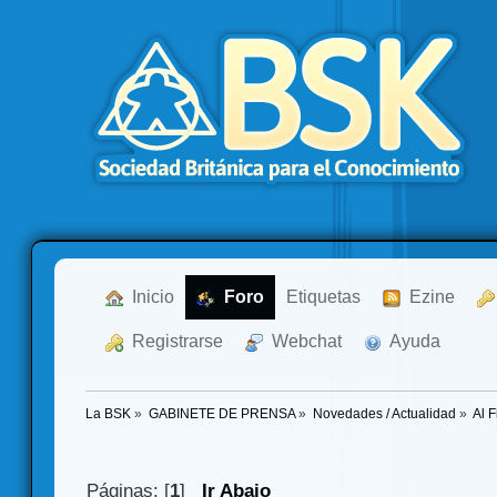
  Inicio
  Foro
Etiquetas
  Ezine
  Registrarse
  Webchat
  Ayuda
La BSK
»
GABINETE DE PRENSA
»
Novedades / Actualidad
»
Al F
Páginas: [
1
]
Ir Abajo