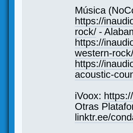
Música (NoCo
https://inaudi
rock/
- Alaba
https://inaud
western-rock
https://inaudi
acoustic-coun
iVoox:
https:
Otras Plataf
linktr.ee/co