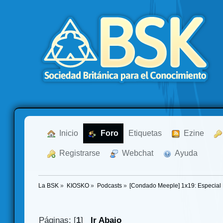
  Inicio
  Foro
Etiquetas
  Ezine
  Registrarse
  Webchat
  Ayuda
La BSK
»
KIOSKO
»
Podcasts
»
[Condado Meeple] 1x19: Especial
Páginas: [
1
]
Ir Abajo