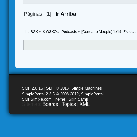
Páginas: [
1
]
Ir Arriba
La BSK
»
KIOSKO
»
Podcasts
»
[Condado Meeple] 1x19: Especia
SMF 2.0.15
|
SMF © 2013
,
Simple Machines
SimplePortal 2.3.5 © 2008-2012, SimplePortal
SMFSimple.com Theme | Skin Samp
Sitemap:
Boards
|
Topics
|
XML