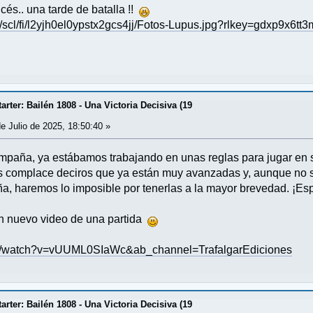
ncés.. una tarde de batalla !!
/scl/fi/l2yjh0el0ypstx2gcs4jj/Fotos-Lupus.jpg?rlkey=gdxp9x6t
rter: Bailén 1808 - Una Victoria Decisiva (19
e Julio de 2025, 18:50:40 »
paña, ya estábamos trabajando en unas reglas para jugar en so
Nos complace deciros que ya están muy avanzadas y, aunque no 
ña, haremos lo imposible por tenerlas a la mayor brevedad. ¡E
un nuevo video de una partida
om/watch?v=vUUML0SIaWc&ab_channel=TrafalgarEdiciones
rter: Bailén 1808 - Una Victoria Decisiva (19