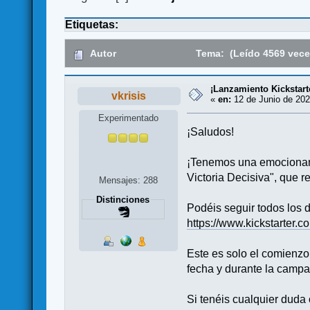
Etiquetas:
Autor
Tema: (Leído 4569 vece
¡Lanzamiento Kickstarte
vkrisis
«
en:
12 de Junio de 202
Experimentado
¡Saludos!
¡Tenemos una emocionante
Victoria Decisiva", que r
Mensajes: 288
Distinciones
Podéis seguir todos los 
https://www.kickstarter.
Este es solo el comienz
fecha y durante la campa
Si tenéis cualquier duda