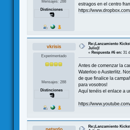
Mensajes: 288
estragos en el centro fra
Distinciones
https://www.dropbox.com
Re:¡Lanzamiento Kicksta
vkrisis
Julio)!
«
Respuesta #6 en:
31 d
Experimentado
Antes de comenzar la cam
Waterloo o Austerlitz. 
de que finalice la campa
Mensajes: 288
para vosotros!
Distinciones
Aquí tenéis el enlace a 
https://www.youtube.c
Re:¡Lanzamiento Kicksta
petardo