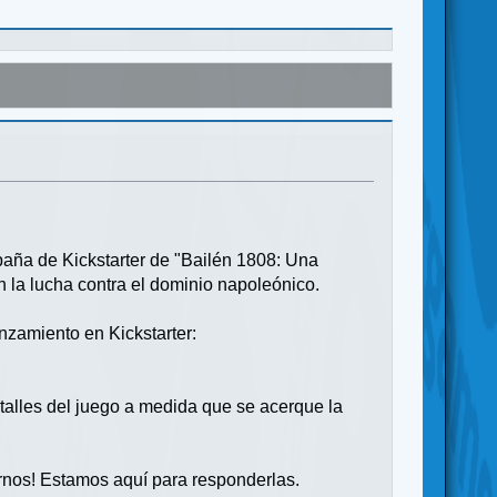
paña de Kickstarter de "Bailén 1808: Una
n la lucha contra el dominio napoleónico.
nzamiento en Kickstarter:
alles del juego a medida que se acerque la
arnos! Estamos aquí para responderlas.