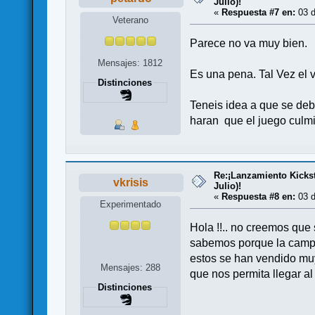
Julio)!
«
Respuesta #7 en:
03 d
Veterano
Parece no va muy bien.
Mensajes: 1812
Es una pena. Tal Vez el
Distinciones
Teneis idea a que se deb
haran que el juego culmi
Re:¡Lanzamiento Kicksta
vkrisis
Julio)!
«
Respuesta #8 en:
03 d
Experimentado
Hola !!.. no creemos que
sabemos porque la campañ
estos se han vendido mu
Mensajes: 288
que nos permita llegar al
Distinciones