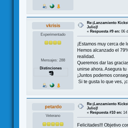
Re:¡Lanzamiento Kicksta
vkrisis
Julio)!
«
Respuesta #9 en:
06 d
Experimentado
¡Estamos muy cerca de lo
Hemos alcanzado el 79% d
realidad.
Mensajes: 288
Queremos dar las gracia
Distinciones
unirse ahora. Asegura tu
¡Juntos podemos consegu
Si te gusta lo que ves, 
Re:¡Lanzamiento Kicksta
petardo
Julio)!
«
Respuesta #10 en:
14 
Veterano
Felicitades!!! Objetivo c