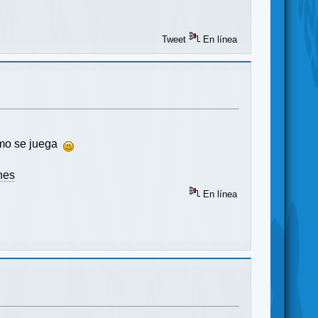
Tweet
En línea
omo se juega
nes
En línea