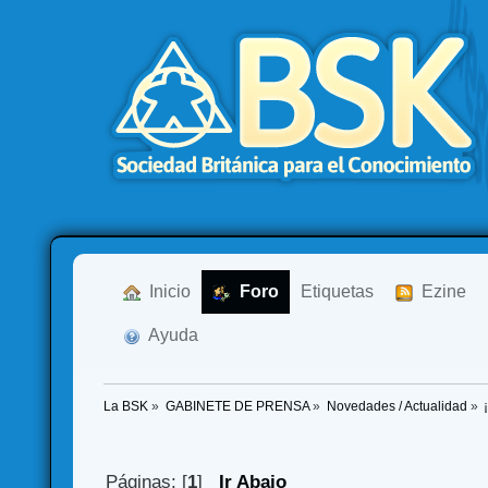
  Inicio
  Foro
Etiquetas
  Ezine
  Ayuda
La BSK
»
GABINETE DE PRENSA
»
Novedades / Actualidad
»
Páginas: [
1
]
Ir Abajo