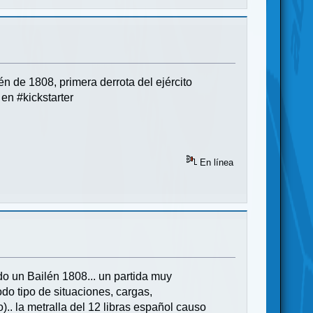
lén de 1808, primera derrota del ejército
en #kickstarter
En línea
o un Bailén 1808... un partida muy
odo tipo de situaciones, cargas,
.. la metralla del 12 libras español causo