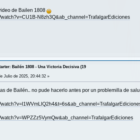
video de Bailen 1808
om/watch?v=CU1B-N8zh3Q&ab_channel=TrafalgarEdiciones
rter: Bailén 1808 - Una Victoria Decisiva (19
e Julio de 2025, 20:44:32 »
as de Bailén.. no pude hacerlo antes por un problemilla de sa
om/watch?v=I1WVmLlQ2h4&t=6s&ab_channel=TrafalgarEdicione
om/watch?v=WPZZz5VymQw&ab_channel=TrafalgarEdiciones