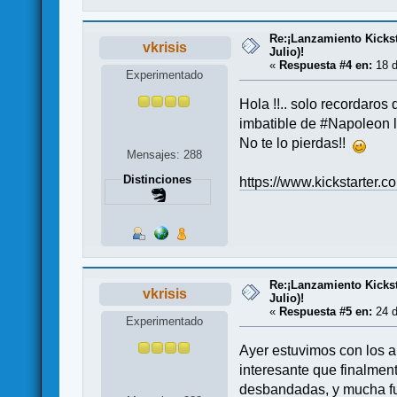
Re:¡Lanzamiento Kicksta
vkrisis
Julio)!
«
Respuesta #4 en:
18 d
Experimentado
Hola !!.. solo recordaros
imbatible de #Napoleon 
No te lo pierdas!!
Mensajes: 288
Distinciones
https://www.kickstarter.
Re:¡Lanzamiento Kicksta
vkrisis
Julio)!
«
Respuesta #5 en:
24 d
Experimentado
Ayer estuvimos con los a
interesante que finalment
desbandadas, y mucha furi