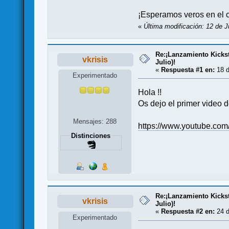
¡Esperamos veros en el c
«
Última modificación: 12 de J
Re:¡Lanzamiento Kicksta
vkrisis
Julio)!
«
Respuesta #1 en:
18 d
Experimentado
Hola !!
Os dejo el primer video
Mensajes: 288
https://www.youtube.c
Distinciones
Re:¡Lanzamiento Kicksta
vkrisis
Julio)!
«
Respuesta #2 en:
24 d
Experimentado