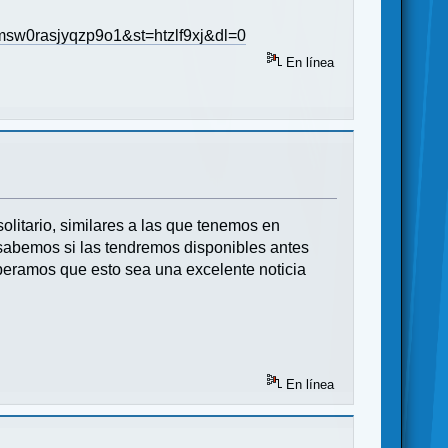
t3msw0rasjyqzp9o1&st=htzlf9xj&dl=0
En línea
litario, similares a las que tenemos en
sabemos si las tendremos disponibles antes
speramos que esto sea una excelente noticia
En línea