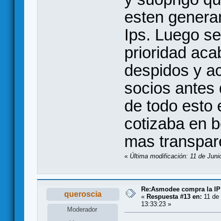
esten genera
Ips. Luego se
prioridad aca
despidos y a
socios antes 
de todo esto
cotizaba en b
mas transpar
«
Última modificación: 11 de Juni
Re:Asmodee compra la IP
queroscia
«
Respuesta #13 en:
11 de 
13:33:23 »
Moderador