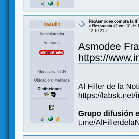
Re:Asmodee compra la IP
kesulin
«
Respuesta #2 en:
10 de J
12:10:21 »
Administrador
Veterano
Asmodee Franc
https://www.
Mensajes: 2734
Ubicación: Mallorca
Al Filler de la Not
Distinciones
https://labsk.ne
Grupo difusión 
t.me/AlFillerdela