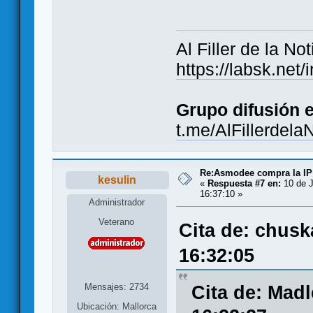
Al Filler de la Not
https://labsk.ne
Grupo difusión 
t.me/AlFillerdela
Re:Asmodee compra la IP
kesulin
«
Respuesta #7 en:
10 de J
16:37:10 »
Administrador
Veterano
Cita de: chusk
16:32:05
Mensajes: 2734
Cita de: Madl
Ubicación: Mallorca