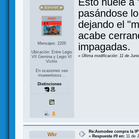
Esto huele a 
pasándose lo
dejando el "
acabe cerran
impagadas.
Mensajes: 2205
Ubicación: Entre Legio
«
Última modificación: 11 de Juni
VII Gemina y Legio VI
Victrix
En ocasiones veo
mueeertosss...
Distinciones
Re:Asmodee compra la IP
Wkr
«
Respuesta #9 en:
11 de J