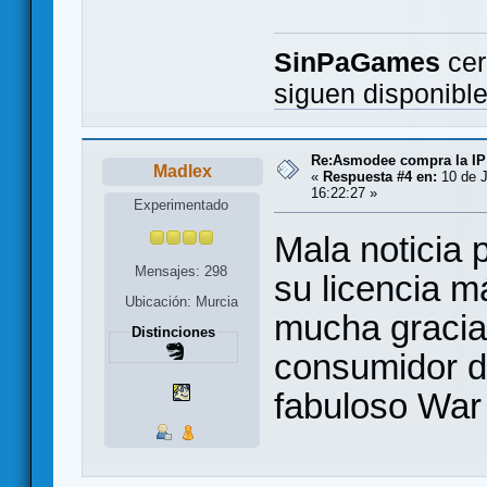
SinPaGames
cer
siguen disponibl
Re:Asmodee compra la IP
Madlex
«
Respuesta #4 en:
10 de J
16:22:27 »
Experimentado
Mala noticia
Mensajes: 298
su licencia m
Ubicación: Murcia
mucha gracia
Distinciones
consumidor d
fabuloso War 