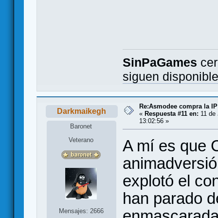
SinPaGames
cer
siguen disponibl
Re:Asmodee compra la IP
Darkmaikegh
«
Respuesta #11 en:
11 de 
13:02:56 »
Baronet
Veterano
A mí es que
animadversió
explotó el c
han parado d
enmascarada
Mensajes: 2666