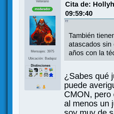
Veterano
Cita de: Holly
09:59:40
También tiene
atascados sin 
años con la té
Mensajes: 3975
Ubicación: Badajoz
Distinciones
¿Sabes qué j
puede averig
CMON, pero c
al menos un 
soy muy de sa