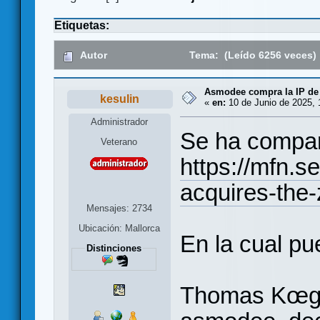
Etiquetas:
Autor
Tema: (Leído 6256 veces)
Asmodee compra la IP de
kesulin
«
en:
10 de Junio de 2025, 
Administrador
Se ha compar
Veterano
https://mfn.
acquires-the-
Mensajes: 2734
Ubicación: Mallorca
En la cual pue
Distinciones
Thomas Kœgler