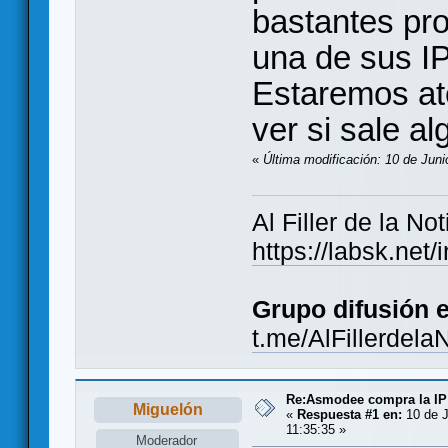
bastantes pro
una de sus I
Estaremos at
ver si sale a
«
Última modificación: 10 de Juni
Al Filler de la Not
https://labsk.ne
Grupo difusión 
t.me/AlFillerdela
Re:Asmodee compra la IP
Miguelón
«
Respuesta #1 en:
10 de J
11:35:35 »
Moderador