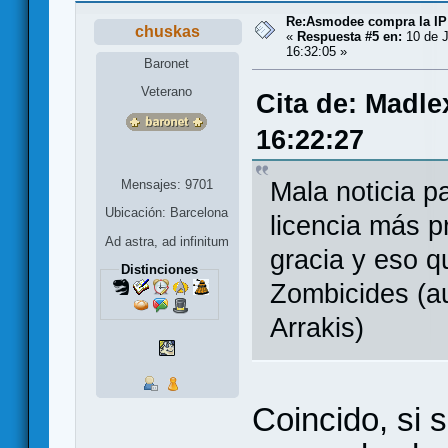
Re:Asmodee compra la IP
chuskas
«
Respuesta #5 en:
10 de J
16:32:05 »
Baronet
Veterano
Cita de: Madle
16:22:27
Mensajes: 9701
Mala noticia 
Ubicación: Barcelona
licencia más 
Ad astra, ad infinitum
gracia y eso 
Distinciones
Zombicides (au
Arrakis)
Coincido, si 