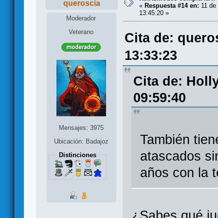
queroscia
«
Respuesta #14 en:
11 de 
13:45:20 »
Moderador
Veterano
Cita de: quero
13:33:23
Cita de: Holl
09:59:40
Mensajes: 3975
También tie
Ubicación: Badajoz
atascados si
Distinciones
años con la 
¿Sabes qué ju