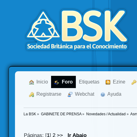
  Inicio
  Foro
Etiquetas
  Ezine
  Registrarse
  Webchat
  Ayuda
La BSK
»
GABINETE DE PRENSA
»
Novedades / Actualidad
»
Asm
Páginas: [
1
]
2
>>
Ir Abajo