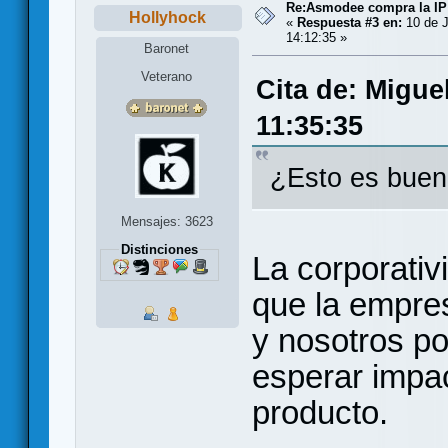
Re:Asmodee compra la IP
Hollyhock
«
Respuesta #3 en:
10 de J
14:12:35 »
Baronet
Veterano
Cita de: Migue
11:35:35
¿Esto es buen
Mensajes: 3623
Distinciones
La corporativi
que la empre
y nosotros p
esperar impac
producto.