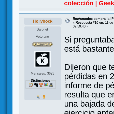
colección
|
Geek
Re:Asmodee compra la IP
Hollyhock
«
Respuesta #10 en:
11 de 
09:59:40 »
Baronet
Veterano
Si preguntab
está bastante
Dijeron que t
Mensajes: 3623
pérdidas en 
Distinciones
informe de pé
resulta que e
una bajada de
ejercicio anter