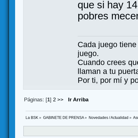
que si hay 14
pobres mece
Cada juego tien
juego.
Cuando crees qu
llaman a tu puert
Por ti, por mí y 
Páginas: [
1
]
2
>>
Ir Arriba
La BSK
»
GABINETE DE PRENSA
»
Novedades / Actualidad
»
As