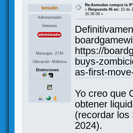
Re:Asmodee compra la IP
kesulin
«
Respuesta #6 en:
10 de J
16:36:08 »
Administrador
Veterano
Definitivament
boardgamewir
https://boar
Mensajes: 2734
buys-zombici
Ubicación: Mallorca
as-first-move
Distinciones
Yo creo que 
obtener liqui
(recordar los
2024).