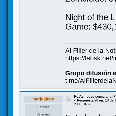
Night of the 
Game: $430,
Al Filler de la Not
https://labsk.ne
Grupo difusión 
t.me/AlFillerdela
Re:Asmodee compra la IP
marjualeon
«
Respuesta #8 en:
10 de J
20:15:16 »
Baronet
Veterano