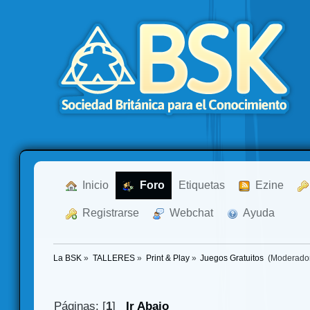
  Inicio
  Foro
Etiquetas
  Ezine
  Registrarse
  Webchat
  Ayuda
La BSK
»
TALLERES
»
Print & Play
»
Juegos Gratuitos 
(Moderado
Páginas: [
1
]
Ir Abajo