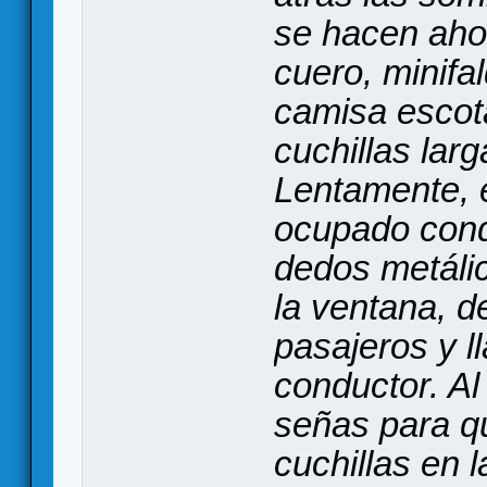
se hacen ahor
cuero, minifa
camisa escot
cuchillas lar
Lentamente, e
ocupado cond
dedos metáli
la ventana, d
pasajeros y l
conductor. A
señas para qu
cuchillas en 