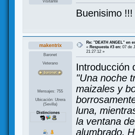
Visitante
Buenisimo !!!
Re: "DEATH ANGEL" en es
makentrix
«
Respuesta #3 en:
07 de J
21:27:12 »
Baronet
Veterano
Introducción 
"Una noche tr
maizales y b
Mensajes: 755
borrosamente 
Ubicación: Utrera
(Sevilla)
luna, mientra
Distinciones
la ventana de
alumbrado. Ha