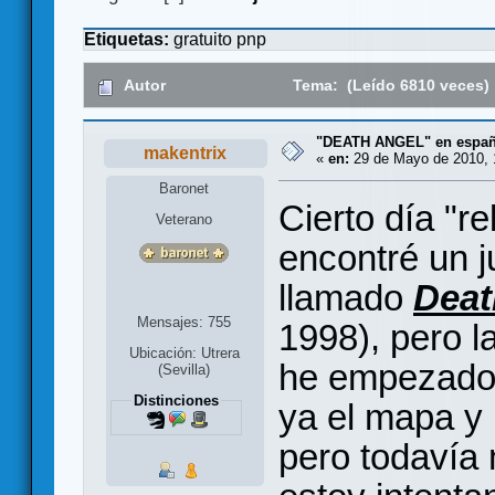
Etiquetas:
gratuito
pnp
Autor
Tema: (Leído 6810 veces)
"DEATH ANGEL" en españ
makentrix
«
en:
29 de Mayo de 2010, 
Baronet
Cierto día "
Veterano
encontré un j
llamado
Deat
Mensajes: 755
1998), pero l
Ubicación: Utrera
he empezado a
(Sevilla)
Distinciones
ya el mapa y 
pero todavía