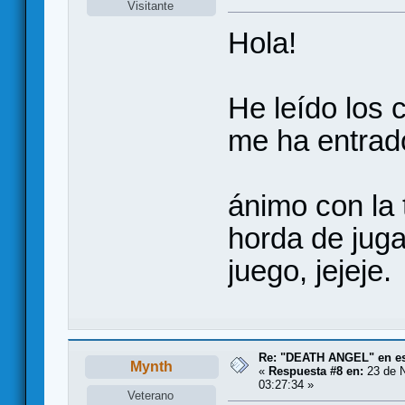
Visitante
Hola!
He leído los 
me ha entrado
ánimo con la 
horda de jug
juego, jejeje.
Re: "DEATH ANGEL" en es
Mynth
«
Respuesta #8 en:
23 de N
03:27:34 »
Veterano