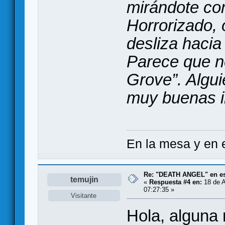
mirándote co
Horrorizado,
desliza hacia
Parece que no
Grove”. Algui
muy buenas 
En la mesa y en e
Re: "DEATH ANGEL" en es
temujin
«
Respuesta #4 en:
18 de A
07:27:35 »
Visitante
Hola, alguna 