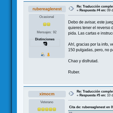
Re: Traducción complet
rubereaglenest
«
Respuesta #4 en:
09 d
Ocasional
Debo de avisar, este jueg
quieres tener el reverso 
Mensajes: 92
pida. Las cartas e instru
Distinciones
Ah!, gracias por la info
150 pulgadas, pero, no 
Chao y disfrutad.
Ruber.
Re: Traducción complet
ximocm
«
Respuesta #5 en:
10 d
Veterano
Cita de: rubereaglenest en 