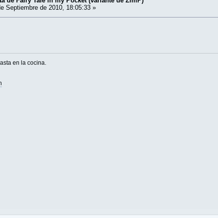
a de Fairy Tale in my Pocket (variante de ZimP)
e Septiembre de 2010, 18:05:33 »
asta en la cocina.
n