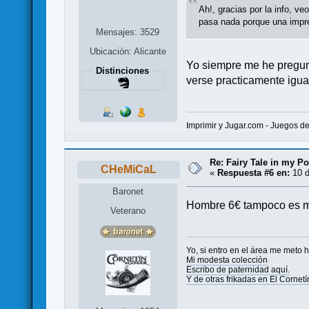
Ah!, gracias por la info, 
pasa nada porque una impr
Mensajes: 3529
Ubicación: Alicante
Yo siempre me he pregunta
Distinciones
verse practicamente igu
Imprimir y Jugar.com - Juegos d
Re: Fairy Tale in my Po
CHeMiCaL
«
Respuesta #6 en:
10 d
Baronet
Hombre 6€ tampoco es muy
Veterano
Yo, si entro en el área me meto h
Mi modesta colección
Escribo de paternidad aquí.
Y de otras frikadas en El Cornetí