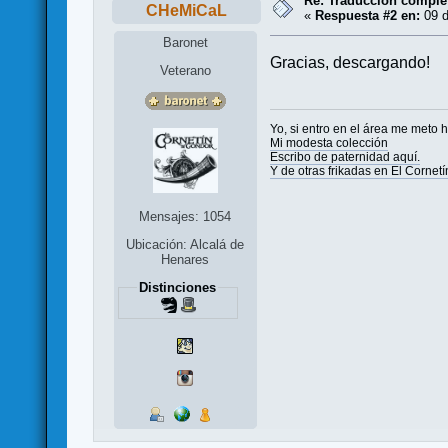
Re: Traducción complet
CHeMiCaL
«
Respuesta #2 en:
09 d
Baronet
Gracias, descargando!
Veterano
Yo, si entro en el área me meto h
Mi modesta colección
Escribo de paternidad aquí.
Y de otras frikadas en El Cornetí
Mensajes: 1054
Ubicación: Alcalá de
Henares
Distinciones