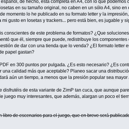
 español, de hecho, está completa en A4, con lo que podemos d
losetas en su tamaño original, no caben en un sólo A4, sino en 
o de momento lo he publicado en su formato letter y la impresión,
 gusto en losetas y trackers... pero está bien, es jugable y si
s conscientes de este problema de formatos? ¿Que soluciones u
entó que él, siempre que puede, redistribuye los componentes 
cuestión de dar con una tienda que lo venda? ¿El formato letter
de papel gastan?
n PDF en 300 puntos por pulgada. ¿Es esto necesario? ¿Es cont
r una calidad más que aceptable? Planeo sacar una distribuci
ardará aún un tiempo, a menos que la presión popular sea mayor
e disfrutéis de esta variante de ZimP tan cuca, que aunque pare
e juego muy interesantes, que además, alargan un poco el tie
n libro de escenarios para el juego, que en breve será publicad