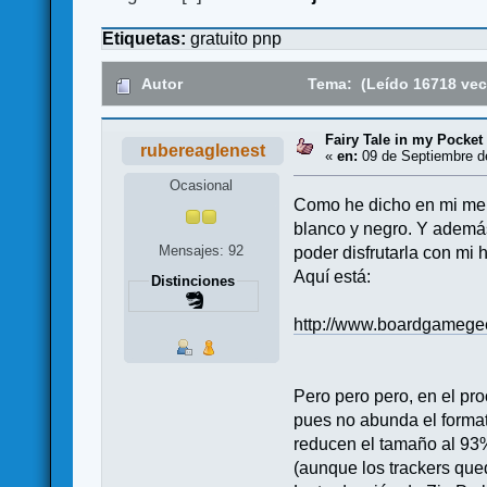
Etiquetas:
gratuito
pnp
Autor
Tema: (Leído 16718 vec
Fairy Tale in my Pocket 
rubereaglenest
«
en:
09 de Septiembre de
Ocasional
Como he dicho en mi mens
blanco y negro. Y además
Mensajes: 92
poder disfrutarla con mi 
Aquí está:
Distinciones
http://www.boardgamegeek
Pero pero pero, en el pr
pues no abunda el formato
reducen el tamaño al 93%
(aunque los trackers q