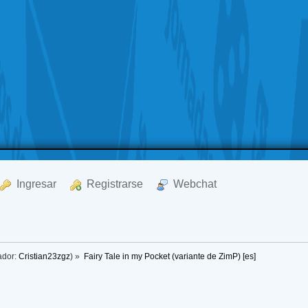
  Ingresar
  Registrarse
  Webchat
ador:
Cristian23zgz
) »
Fairy Tale in my Pocket (variante de ZimP) [es]