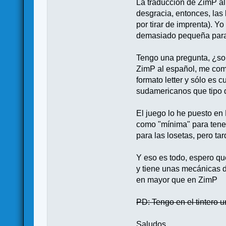
La traducción de ZimP al
desgracia, entonces, las 
por tirar de imprenta). Y
demasiado pequeña para mi
Tengo una pregunta, ¿soi
ZimP al español, me com
formato letter y sólo es 
sudamericanos que tipo 
El juego lo he puesto e
como "mínima" para tene
para las losetas, pero t
Y eso es todo, espero qu
y tiene unas mecánicas d
en mayor que en ZimP
PD: Tengo en el tintero u
Saludos,