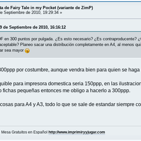
a de Fairy Tale in my Pocket (variante de ZimP)
e Septiembre de 2010, 19:29:34 »
09 de Septiembre de 2010, 16:16:12
DF en 300 puntos por pulgada. ¿Es esto necesario? ¿Es contraproducente? ¿
aceptable? Planeo sacar una distribución completamente en A4, al menos quiz
lar sea mayor
300ppp por costumbre, aunque vendra bien para quien se haga 
ible para impresora domestica seria 150ppp, en las ilustracion
o fichas pequeñas entonces me obligo a hacerlo a 300ppp.
cosas para A4 y A3, todo lo que se sale de estandar siempre com
e Mesa Gratuitos en Español
http://www.imprimiryyjugar.com