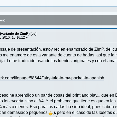
es)
(variante de ZimP) [es]
 2010, 16:16:12 »
aje de presentación, estoy recién enamorado de ZimP, del cual
 me enamoré de esta variante de cuento de hadas, así que la h
hija. Lo he traducido usando los fuentes originales y con el am
.com/filepage/58644/fairy-tale-in-my-pocket-in-spanish
oceso he aprendido un par de cosas del print and play... que e
 letter/carta, sino el A4. Y el problema que tiene es que en las
 más o menos. Eso para las cartas ha sido ideal, pues caben e
uedan demasiado pequeños
), pero en el caso de las losetas