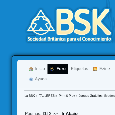
  Inicio
  Foro
Etiquetas
  Ezine
  Ayuda
La BSK
»
TALLERES
»
Print & Play
»
Juegos Gratuitos 
(Moder
Páginas: [
1
]
2
>>
Ir Abajo