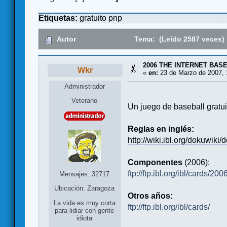
Etiquetas:
gratuito
pnp
Autor
Tema: (Leído 2587 veces)
2006 THE INTERNET BAS
Wkr
«
en:
23 de Marzo de 2007, 
Administrador
Veterano
Un juego de baseball gratui
Reglas en inglés:
http://wiki.ibl.org/dokuwiki
Componentes
(2006):
ftp://ftp.ibl.org/ibl/cards/2006
Mensajes: 32717
Ubicación: Zaragoza
Otros años:
La vida es muy corta
ftp://ftp.ibl.org/ibl/cards/
para lidiar con gente
idiota