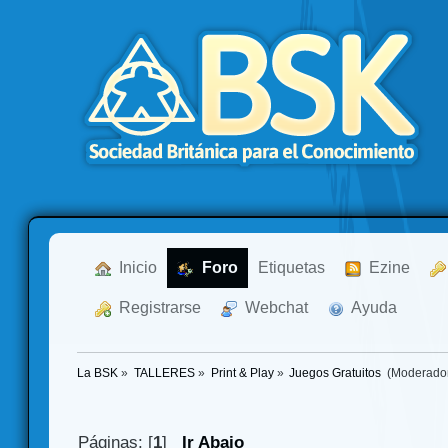
  Inicio
  Foro
Etiquetas
  Ezine
  Registrarse
  Webchat
  Ayuda
La BSK
»
TALLERES
»
Print & Play
»
Juegos Gratuitos 
(Moderado
Páginas: [
1
]
Ir Abajo