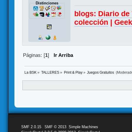
Distinciones
blogs:
Diario d
colección
|
Geek
Páginas: [
1
]
Ir Arriba
La BSK
»
TALLERES
»
Print & Play
»
Juegos Gratuitos 
(Moderad
SMF 2.0.15
|
SMF © 2013
,
Simple Machines