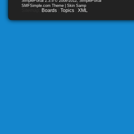
SimplePortal 2.3.5 © 2008-2012, SimplePortal
SMFSimple.com Theme | Skin Samp
Sitemap:
Boards
|
Topics
|
XML