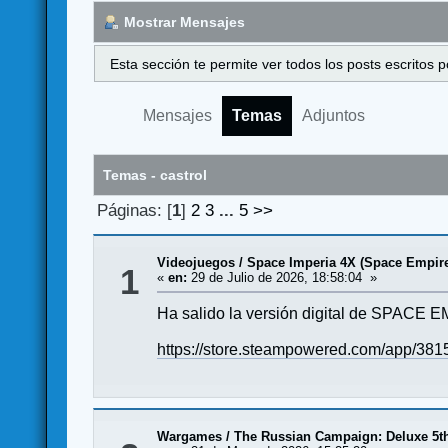
Mostrar Mensajes
Esta sección te permite ver todos los posts escritos
Mensajes
Temas
Adjuntos
Temas - castrol
Páginas: [
1
]
2
3
...
5
>>
Videojuegos
/
Space Imperia 4X (Space Empires
1
«
en:
29 de Julio de 2026, 18:58:04 »
Ha salido la versión digital de SPACE
https://store.steampowered.com/app/38
Wargames
/
The Russian Campaign: Deluxe 5th