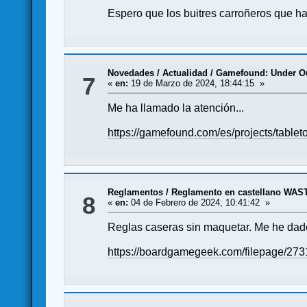
Espero que los buitres carroñeros que ha
Novedades / Actualidad
/
Gamefound: Under O
7
«
en:
19 de Marzo de 2024, 18:44:15 »
Me ha llamado la atención...
https://gamefound.com/es/projects/table
Reglamentos
/
Reglamento en castellano WAS
8
«
en:
04 de Febrero de 2024, 10:41:42 »
Reglas caseras sin maquetar. Me he dad
https://boardgamegeek.com/filepage/2731