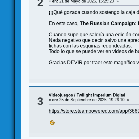
2
«
en:
21 de Mayo de 2026, 15:25:20 »
¡¡¡Qué gozada cuando sostengo la caja 
En este caso,
The Russian Campaign: D
Cuando supe que saldría una edición com
Nada negativo que decir, salvo una aprec
fichas con las esquinas redondeadas.
Todo lo que se puede ver en vídeos de bu
Gracias DEVIR por traer este magnífico 
Videojuegos
/
Twilight Imperium Digital
3
«
en:
25 de Septiembre de 2025, 19:26:10 »
https://store.steampowered.com/app/366