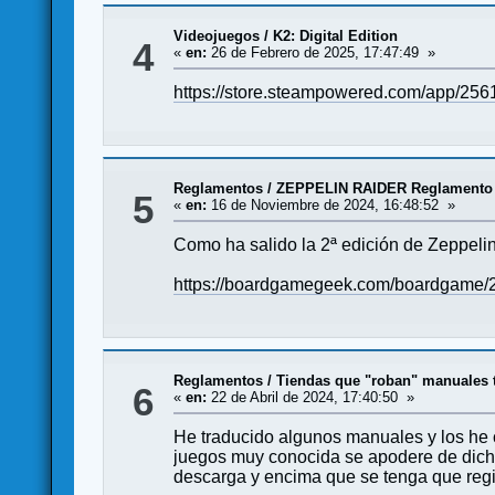
Videojuegos
/
K2: Digital Edition
4
«
en:
26 de Febrero de 2025, 17:47:49 »
https://store.steampowered.com/app/256
Reglamentos
/
ZEPPELIN RAIDER Reglamento
5
«
en:
16 de Noviembre de 2024, 16:48:52 »
Como ha salido la 2ª edición de Zeppelin
https://boardgamegeek.com/boardgame/25
Reglamentos
/
Tiendas que "roban" manuales 
6
«
en:
22 de Abril de 2024, 17:40:50 »
He traducido algunos manuales y los he c
juegos muy conocida se apodere de dich
descarga y encima que se tenga que regi