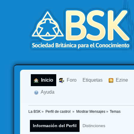
  Inicio
  Foro
Etiquetas
  Ezine
  Ayuda
La BSK
»
Perfil de castrol 
»
Mostrar Mensajes
»
Temas
Información del Perfil
Distinciones