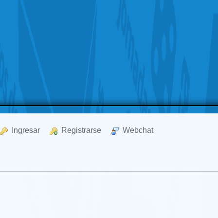
  Ingresar
  Registrarse
  Webchat