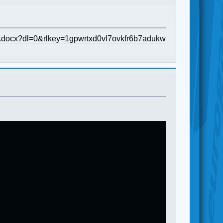
docx?dl=0&rlkey=1gpwrtxd0vl7ovkfr6b7adukw