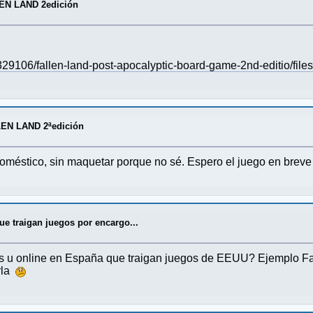
LEN LAND 2edición
9106/fallen-land-post-apocalyptic-board-game-2nd-editio/file
LEN LAND 2ªedición
doméstico, sin maquetar porque no sé. Espero el juego en breve
ue traigan juegos por encargo...
icas u online en España que traigan juegos de EEUU? Ejemplo 
rla