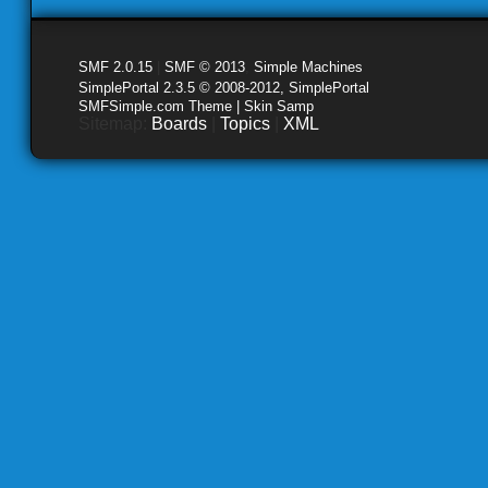
SMF 2.0.15
|
SMF © 2013
,
Simple Machines
SimplePortal 2.3.5 © 2008-2012, SimplePortal
SMFSimple.com Theme | Skin Samp
Sitemap:
Boards
|
Topics
|
XML