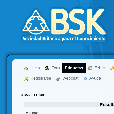
  Inicio
  Foro
Etiquetas
  Ezine
  Registrarse
  Webchat
  Ayuda
La BSK
»
Etiquetas
Result
Asunto