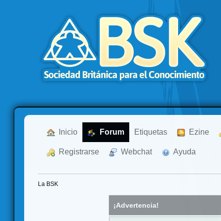
  Inicio
  Forum
Etiquetas
  Ezine
  Registrarse
  Webchat
  Ayuda
La BSK
¡Advertencia!