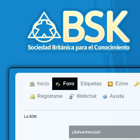
  Inicio
  Foro
Etiquetas
  Ezine
  Registrarse
  Webchat
  Ayuda
La BSK
¡Advertencia!