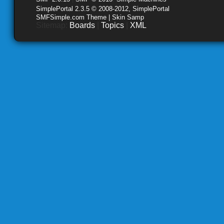
SimplePortal 2.3.5 © 2008-2012, SimplePortal
SMFSimple.com Theme | Skin Samp
Sitemap:
Boards
|
Topics
|
XML