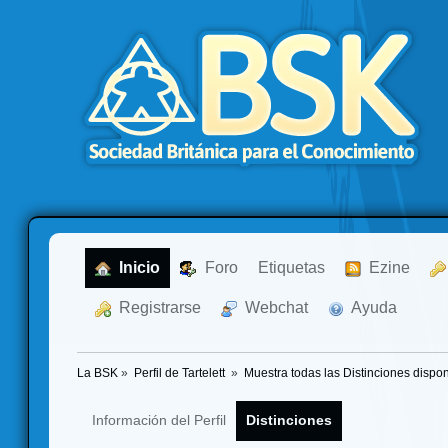
  Inicio
  Foro
Etiquetas
  Ezine
  Registrarse
  Webchat
  Ayuda
La BSK
»
Perfil de Tartelett 
»
Muestra todas las Distinciones dispon
Información del Perfil
Distinciones