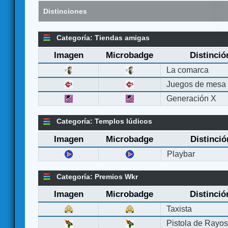
Distinciones
Categoría: Tiendas amigas
Imagen
Microbadge
Distinció
La comarca
Juegos de mesa
Generación X
Categoría: Templos lúdicos
Imagen
Microbadge
Distinció
Playbar
Categoría: Premios Wkr
Imagen
Microbadge
Distinció
Taxista
Pistola de Rayo