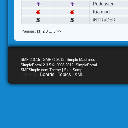
Podcaster
Kia mod
iNTRuDeR
Páginas: [
1
]
2
3
...
5
>>
SMF 2.0.15
|
SMF © 2013
,
Simple Machines
SimplePortal 2.3.5 © 2008-2012, SimplePortal
SMFSimple.com Theme | Skin Samp
Sitemap:
Boards
|
Topics
|
XML