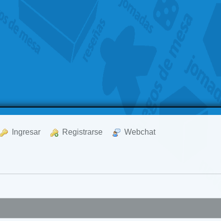
  Ingresar
  Registrarse
  Webchat