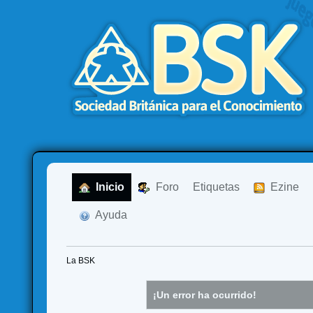
  Inicio
  Foro
Etiquetas
  Ezine
  Ayuda
La BSK
¡Un error ha ocurrido!