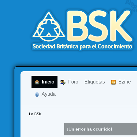
  Inicio
  Foro
Etiquetas
  Ezine
  Ayuda
La BSK
¡Un error ha ocurrido!