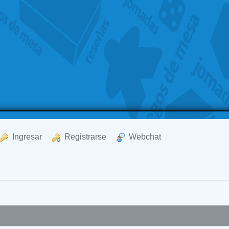
  Ingresar
  Registrarse
  Webchat