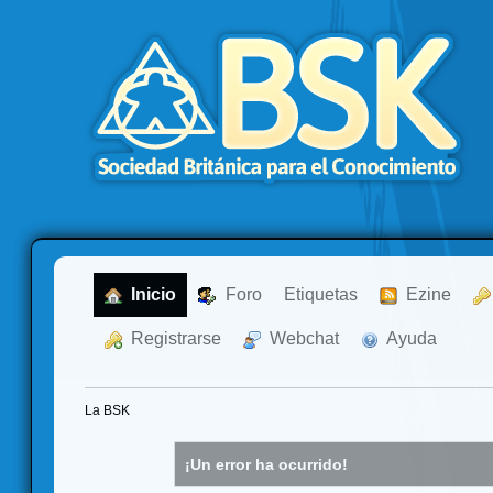
  Inicio
  Foro
Etiquetas
  Ezine
  Registrarse
  Webchat
  Ayuda
La BSK
¡Un error ha ocurrido!