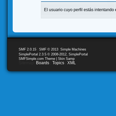
El usuario cuyo perfil estás intentando e
SMF 2.0.15
|
SMF © 2013
,
Simple Machines
SimplePortal 2.3.5 © 2008-2012, SimplePortal
SMFSimple.com Theme | Skin Samp
Sitemap:
Boards
|
Topics
|
XML