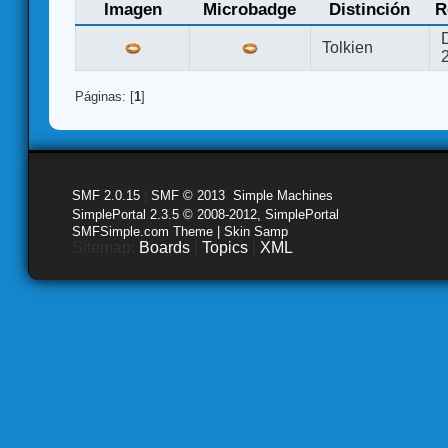
Imagen
Microbadge
Distinción
R
Tolkien
Páginas: [
1
]
SMF 2.0.15
|
SMF © 2013
,
Simple Machines
SimplePortal 2.3.5 © 2008-2012, SimplePortal
SMFSimple.com Theme | Skin Samp
Sitemap:
Boards
|
Topics
|
XML