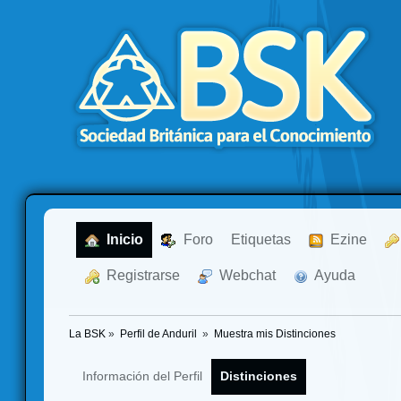
  Inicio
  Foro
Etiquetas
  Ezine
  Registrarse
  Webchat
  Ayuda
La BSK
»
Perfil de Anduril 
»
Muestra mis Distinciones
Información del Perfil
Distinciones