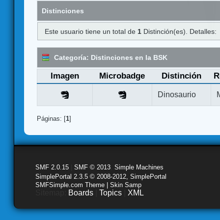
Distinciones
Este usuario tiene un total de
1
Distinción(es). Detalles:
Categoría: Distinciones en la BSK
Imagen
Microbadge
Distinción
R
Dinosaurio
Páginas: [
1
]
SMF 2.0.15
|
SMF © 2013
,
Simple Machines
SimplePortal 2.3.5 © 2008-2012, SimplePortal
SMFSimple.com Theme | Skin Samp
Sitemap:
Boards
|
Topics
|
XML