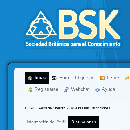
  Inicio
  Foro
Etiquetas
  Ezine
  Registrarse
  Webchat
  Ayuda
La BSK
»
Perfil de Sheriff2 
»
Muestra mis Distinciones
Información del Perfil
Distinciones