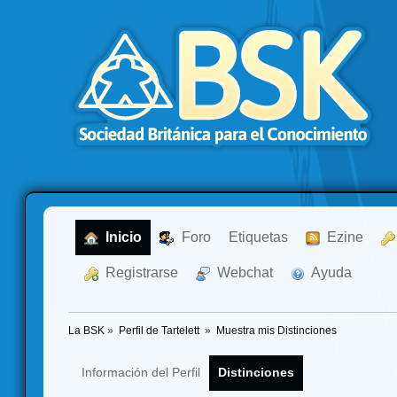
  Inicio
  Foro
Etiquetas
  Ezine
  Registrarse
  Webchat
  Ayuda
La BSK
»
Perfil de Tartelett 
»
Muestra mis Distinciones
Información del Perfil
Distinciones