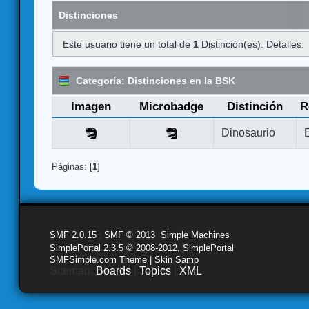
Distinciones
Este usuario tiene un total de
1
Distinción(es). Detalles:
Categoría: Distinciones en la BSK
Imagen
Microbadge
Distinción
R
Dinosaurio
Páginas: [
1
]
SMF 2.0.15
|
SMF © 2013
,
Simple Machines
SimplePortal 2.3.5 © 2008-2012, SimplePortal
SMFSimple.com Theme | Skin Samp
Sitemap:
Boards
|
Topics
|
XML