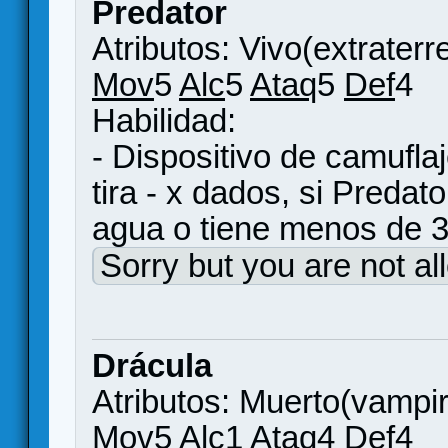
Predator
Atributos: Vivo(extraterr
Mov
5
Alc
5
Ataq
5
Def
4
Habilidad:
- Dispositivo de camufla
tira - x dados, si Predat
agua o tiene menos de 
Sorry but you are not al
Drácula
Atributos: Muerto(vampi
Mov
5
Alc
1
Ataq
4
Def
4