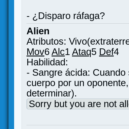
- ¿Disparo ráfaga?
Alien
Atributos: Vivo(extraterr
Mov
6
Alc
1
Ataq
5
Def
4
Habilidad:
- Sangre ácida: Cuando 
cuerpo por un oponente,
determinar).
Sorry but you are not al