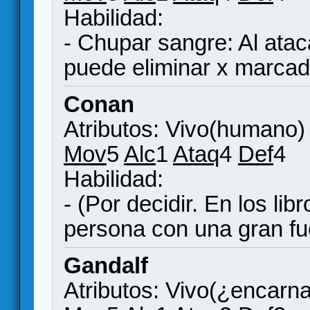
Habilidad:
- Chupar sangre: Al atac
puede eliminar x marcad
Conan
Atributos: Vivo(humano)
Mov
5
Alc
1
Ataq
4
Def
4
Habilidad:
- (Por decidir. En los li
persona con una gran fue
Gandalf
Atributos: Vivo(¿encarn