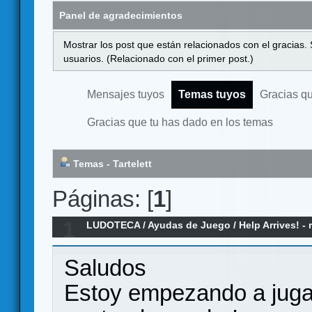
Panel de agradecimientos
Mostrar los post que están relacionados con el gracias.
usuarios. (Relacionado con el primer post.)
Mensajes tuyos
Temas tuyos
Gracias q
Gracias que tu has dado en los temas
Temas - Tartelett
Páginas: [
1
]
1
LUDOTECA
/
Ayudas de Juego
/
Help Arrives! -
modificadores de combate
Saludos
Estoy empezando a jugar