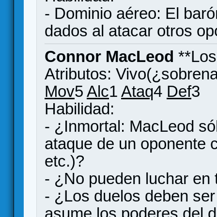
- Dominio aéreo: El barón
dados al atacar otros o
Connor MacLeod
**Los
Atributos: Vivo(¿sobrena
Mov
5
Alc
1
Ataq
4
Def
3
Habilidad:
- ¿Inmortal: MacLeod sól
ataque de un oponente c
etc.)?
- ¿No pueden luchar en 
- ¿Los duelos deben ser
asume los poderes del d