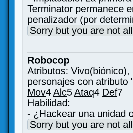
Terminator permanece en
penalizador (por determi
Sorry but you are not al
Robocop
Atributos: Vivo(biónico),
personajes con atributo 
Mov
4
Alc
5
Ataq
4
Def
7
Habilidad:
- ¿Hackear una unidad 
Sorry but you are not al