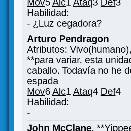
Mov
5
Alc
1
Ataq
3
Def
3
Habilidad:
- ¿Luz cegadora?
Arturo Pendragon
Atributos: Vivo(humano)
**para variar, esta unid
caballo. Todavía no he d
espada
Mov
6
Alc
1
Ataq
4
Def
4
Habilidad:
-
John McClane
, **Yippe