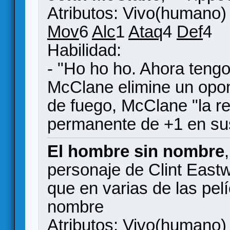
Atributos: Vivo(humano)
Mov
6
Alc
1
Ataq
4
Def
4
Habilidad:
- "Ho ho ho. Ahora teng
McClane elimine un opone
de fuego, McClane "la r
permanente de +1 en su
El hombre sin nombre
personaje de Clint East
que en varias de las pel
nombre
Atributos: Vivo(humano)