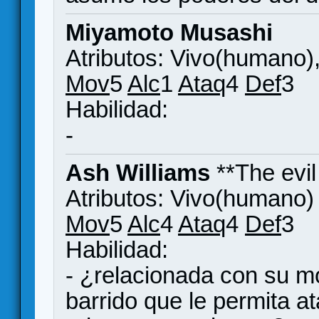
Miyamoto Musashi
Atributos: Vivo(humano)
Mov
5
Alc
1
Ataq
4
Def
3
Habilidad:
-
Ash Williams
**The evi
Atributos: Vivo(humano)
Mov
5
Alc
4
Ataq
4
Def
3
Habilidad:
- ¿relacionada con su m
barrido que le permita a