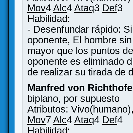
Mov
4
Alc
4
Ataq
3
Def
3
Habilidad:
- Desenfundar rápido: Si 
oponente, El hombre sin
mayor que los puntos de 
oponente es eliminado d
de realizar su tirada de 
Manfred von Richthofe
biplano, por supuesto
Atributos: Vivo(humano),
Mov
7
Alc
4
Ataq
4
Def
4
Habilidad: