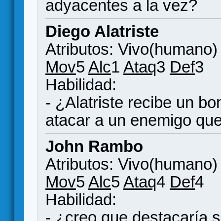
adyacentes a la vez?
Diego Alatriste
Atributos: Vivo(humano)
Mov
5
Alc
1
Ataq
3
Def
3
Habilidad:
- ¿Alatriste recibe un bo
atacar a un enemigo que
John Rambo
Atributos: Vivo(humano)
Mov
5
Alc
5
Ataq
4
Def
4
Habilidad:
- ¿creo que destacaría 