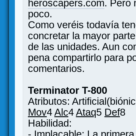
heroscapers.com
. Pero
poco.
Como veréis todavía teng
concretar la mayor parte 
de las unidades. Aun co
pena compartirlo para p
comentarios.
Terminator T-800
Atributos: Artificial(bióni
Mov
4
Alc
4
Ataq
5
Def
8
Habilidad:
- Implacable: La primera