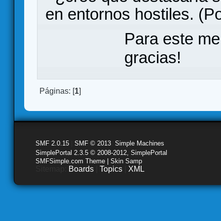
en entornos hostiles. (Po
Para este me
gracias!
Páginas: [
1
]
SMF 2.0.15
|
SMF © 2013
,
Simple Machines
SimplePortal 2.3.5 © 2008-2012, SimplePortal
SMFSimple.com Theme | Skin Samp
Sitemap:
Boards
|
Topics
|
XML