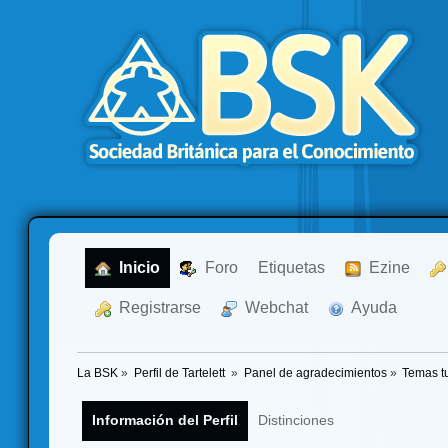
  Inicio
  Foro
Etiquetas
  Ezine
  Registrarse
  Webchat
  Ayuda
La BSK
»
Perfil de Tartelett 
»
Panel de agradecimientos
»
Temas t
Información del Perfil
Distinciones