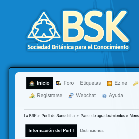
  Inicio
  Foro
Etiquetas
  Ezine
  Registrarse
  Webchat
  Ayuda
La BSK
»
Perfil de Sanuchiha 
»
Panel de agradecimientos
»
Mens
Información del Perfil
Distinciones