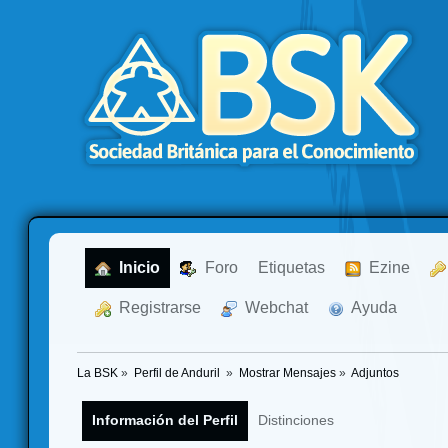
  Inicio
  Foro
Etiquetas
  Ezine
  Registrarse
  Webchat
  Ayuda
La BSK
»
Perfil de Anduril 
»
Mostrar Mensajes
»
Adjuntos
Información del Perfil
Distinciones