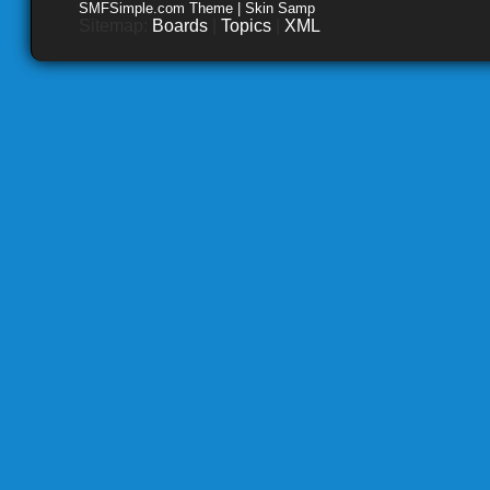
SMFSimple.com Theme | Skin Samp
Sitemap:
Boards
|
Topics
|
XML