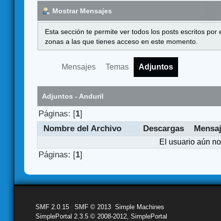
Mostrar Mensajes
Esta sección te permite ver todos los posts escritos por
zonas a las que tienes acceso en este momento.
Mensajes
Temas
Adjuntos
Adjuntos - Anduril
Páginas: [
1
]
Nombre del Archivo
Descargas
Mensa
El usuario aún no
Páginas: [
1
]
SMF 2.0.15
|
SMF © 2013
,
Simple Machines
SimplePortal 2.3.5 © 2008-2012, SimplePortal