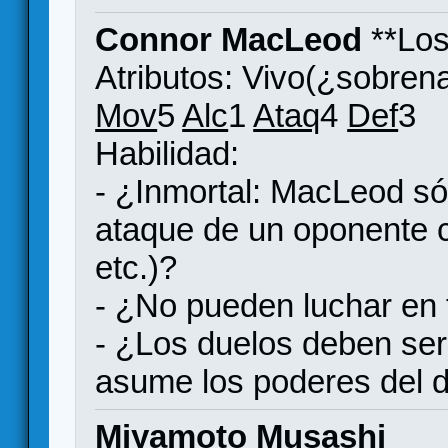
Connor MacLeod
**Los
Atributos: Vivo(¿sobrena
Mov
5
Alc
1
Ataq
4
Def
3
Habilidad:
- ¿Inmortal: MacLeod só
ataque de un oponente c
etc.)?
- ¿No pueden luchar en
- ¿Los duelos deben ser
asume los poderes del 
Miyamoto Musashi