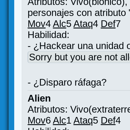
Atributos: Vivo(biónico),
personajes con atributo 
Mov
4
Alc
5
Ataq
4
Def
7
Habilidad:
- ¿Hackear una unidad
Sorry but you are not al
- ¿Disparo ráfaga?
Alien
Atributos: Vivo(extraterr
Mov
6
Alc
1
Ataq
5
Def
4