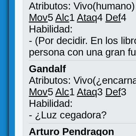
Atributos: Vivo(humano)
Mov
5
Alc
1
Ataq
4
Def
4
Habilidad:
- (Por decidir. En los li
persona con una gran fu
Gandalf
Atributos: Vivo(¿encarn
Mov
5
Alc
1
Ataq
3
Def
3
Habilidad:
- ¿Luz cegadora?
Arturo Pendragon