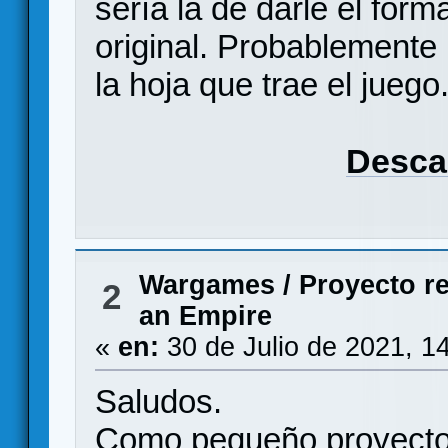
sería la de darle el form
original. Probablemente p
la hoja que trae el juego
Descar
Wargames
/
Proyecto re
2
an Empire
«
en:
30 de Julio de 2021, 1
Saludos.
Como pequeño proyecto 