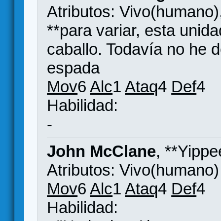
Atributos: Vivo(humano)
**para variar, esta unid
caballo. Todavía no he d
espada
Mov
6
Alc
1
Ataq
4
Def
4
Habilidad:
-
John McClane
, **Yipp
Atributos: Vivo(humano)
Mov
6
Alc
1
Ataq
4
Def
4
Habilidad: