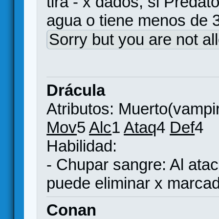
tira - x dados, si Predat
agua o tiene menos de 
Sorry but you are not al
Drácula
Atributos: Muerto(vampi
Mov
5
Alc
1
Ataq
4
Def
4
Habilidad:
- Chupar sangre: Al ata
puede eliminar x marca
Conan