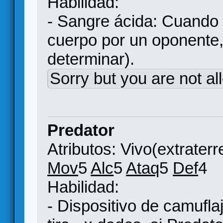
Habilidad:
- Sangre ácida: Cuando
cuerpo por un oponente,
determinar).
Sorry but you are not al
Predator
Atributos: Vivo(extraterr
Mov
5
Alc
5
Ataq
5
Def
4
Habilidad:
- Dispositivo de camufla