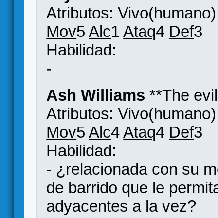
Atributos: Vivo(humano)
Mov
5
Alc
1
Ataq
4
Def
3
Habilidad:
-
Ash Williams
**The evi
Atributos: Vivo(humano)
Mov
5
Alc
4
Ataq
4
Def
3
Habilidad:
- ¿relacionada con su m
de barrido que le permit
adyacentes a la vez?