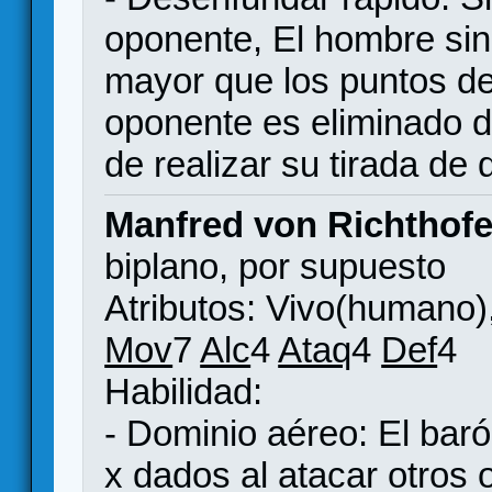
oponente, El hombre sin
mayor que los puntos de
oponente es eliminado d
de realizar su tirada de 
Manfred von Richthofe
biplano, por supuesto
Atributos: Vivo(humano)
Mov
7
Alc
4
Ataq
4
Def
4
Habilidad:
- Dominio aéreo: El baró
x dados al atacar otros