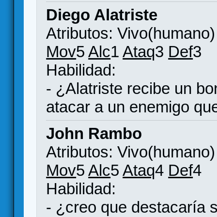
Diego Alatriste
Atributos: Vivo(humano)
Mov
5
Alc
1
Ataq
3
Def
3
Habilidad:
- ¿Alatriste recibe un b
atacar a un enemigo qu
John Rambo
Atributos: Vivo(humano)
Mov
5
Alc
5
Ataq
4
Def
4
Habilidad:
- ¿creo que destacaría 