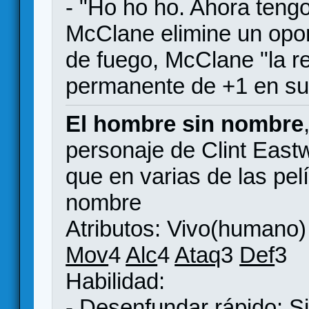
- "Ho ho ho. Ahora teng
McClane elimine un opone
de fuego, McClane "la r
permanente de +1 en su
El hombre sin nombre
personaje de Clint Eas
que en varias de las pe
nombre
Atributos: Vivo(humano)
Mov
4
Alc
4
Ataq
3
Def
3
Habilidad:
- Desenfundar rápido: Si 