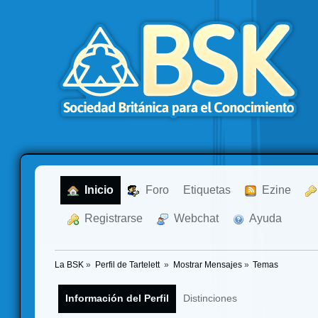
  Inicio
  Foro
Etiquetas
  Ezine
  Registrarse
  Webchat
  Ayuda
La BSK
»
Perfil de Tartelett 
»
Mostrar Mensajes
»
Temas
Información del Perfil
Distinciones