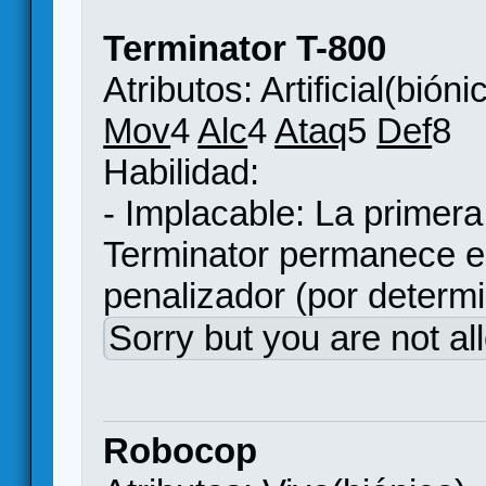
Terminator T-800
Atributos: Artificial(bióni
Mov
4
Alc
4
Ataq
5
Def
8
Habilidad:
- Implacable: La primera
Terminator permanece e
penalizador (por determi
Sorry but you are not al
Robocop