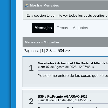
Mostrar Mensajes
Esta sección te permite ver todos los posts escritos
Mensajes
Temas
Adjuntos
Mensajes - Miguelón
Páginas: [
1
]
2
3
...
534
>>
Novedades / Actualidad
/
Re:Duda: al filler de l
1
«
en:
07 de Agosto de 2026, 12:07:48 »
Yo solo me entero de las cosas que se pu
BSK
/
Re:Premio AGARRAO 2026
2
«
en:
06 de Julio de 2026, 10:45:20 »