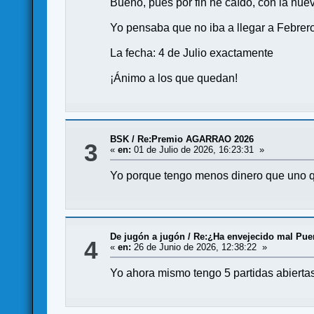
Bueno, pues por fin he caído, con la nue
Yo pensaba que no iba a llegar a Febrero
La fecha: 4 de Julio exactamente
¡Ánimo a los que quedan!
BSK
/
Re:Premio AGARRAO 2026
3
«
en:
01 de Julio de 2026, 16:23:31 »
Yo porque tengo menos dinero que uno qu
De jugón a jugón
/
Re:¿Ha envejecido mal Puer
4
«
en:
26 de Junio de 2026, 12:38:22 »
Yo ahora mismo tengo 5 partidas abierta