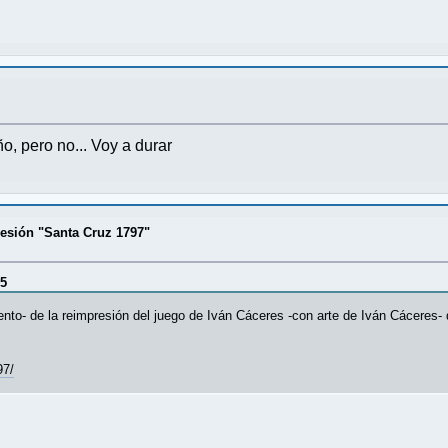
o, pero no... Voy a durar
esión "Santa Cruz 1797"
15
to- de la reimpresión del juego de Iván Cáceres -con arte de Iván Cáceres- qu
97/