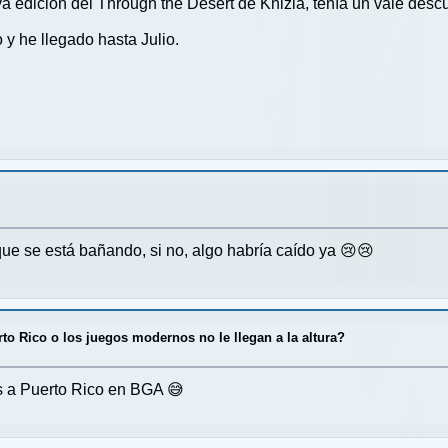
va edición del Through the Desert de Knizia, tenía un vale desc
 y he llegado hasta Julio.
e se está bañando, si no, algo habría caído ya 😢😢
to Rico o los juegos modernos no le llegan a la altura?
s a Puerto Rico en BGA 😅