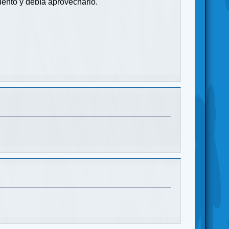
uento y debía aprovecharlo.