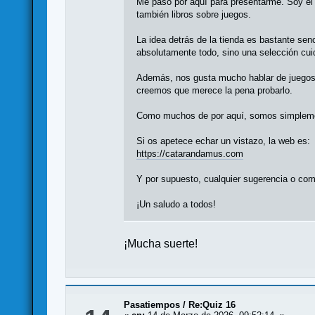
Me paso por aquí para presentarme. Soy el
también libros sobre juegos.
La idea detrás de la tienda es bastante se
absolutamente todo, sino una selección cui
Además, nos gusta mucho hablar de juegos,
creemos que merece la pena probarlo.
Como muchos de por aquí, somos simplement
Si os apetece echar un vistazo, la web es:
https://catarandamus.com
Y por supuesto, cualquier sugerencia o com
¡Un saludo a todos!
¡Mucha suerte!
Pasatiempos
/
Re:Quiz 16