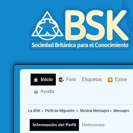
  Inicio
  Foro
Etiquetas
  Ezine
  Ayuda
La BSK
»
Perfil de Miguelón 
»
Mostrar Mensajes
»
Mensajes
Información del Perfil
Distinciones