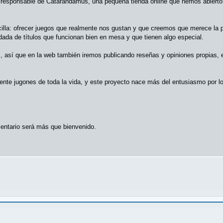
 responsable de Catarandamus, una pequeña tienda online que hemos abierto
ncilla: ofrecer juegos que realmente nos gustan y que creemos que merece la 
dada de títulos que funcionan bien en mesa y que tienen algo especial.
 así que en la web también iremos publicando reseñas y opiniones propias, 
e jugones de toda la vida, y este proyecto nace más del entusiasmo por lo
entario será más que bienvenido.