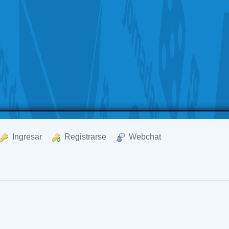
  Ingresar
  Registrarse
  Webchat