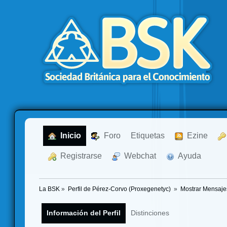
  Inicio
  Foro
Etiquetas
  Ezine
  Registrarse
  Webchat
  Ayuda
La BSK
»
Perfil de Pérez-Corvo (Proxegenetyc) 
»
Mostrar Mensaje
Información del Perfil
Distinciones