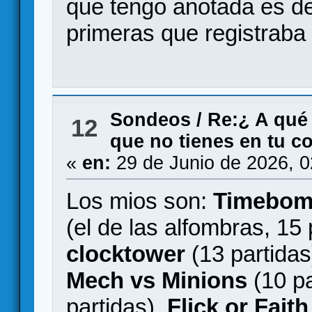
que tengo anotada es de
primeras que registraba 
Sondeos
/
Re:¿ A qué
12
que no tienes en tu c
«
en:
29 de Junio de 2026, 
Los mios son:
Timebo
(el de las alfombras, 15 
clocktower
(13 partidas
Mech vs Minions
(10 pa
partidas),
Flick or Faith