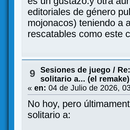
es un gustazo.y otra a
editoriales de género pu
mojonacos) teniendo a a
rescatables como este c
Sesiones de juego
/
Re:
9
solitario a... (el remake)
«
en:
04 de Julio de 2026, 0
No hoy, pero últimamen
solitario a: