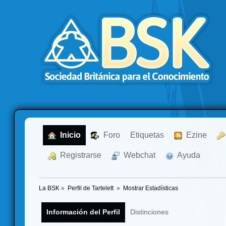
  Inicio
  Foro
Etiquetas
  Ezine
  Registrarse
  Webchat
  Ayuda
La BSK
»
Perfil de Tartelett 
»
Mostrar Estadísticas
Información del Perfil
Distinciones