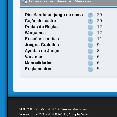
Foros más populares por Mensajes
Diseñando un juego de mesa
29
Cajón de sastre
20
Dudas de Reglas
12
Wargames
12
Reseñas escritas
11
Juegos Gratuitos
9
Ayudas de Juego
8
Variantes
6
Manualidades
6
Reglamentos
5
SMF 2.0.15
|
SMF © 2013
,
Simple Machines
SimplePortal 2.3.5 © 2008-2012, SimplePortal