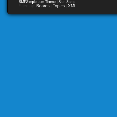
SMFSimple.com Theme | Skin Samp
Sitemap:
Boards
|
Topics
|
XML