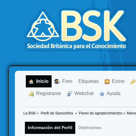
  Inicio
  Foro
Etiquetas
  Ezine
  Registrarse
  Webchat
  Ayuda
La BSK
»
Perfil de Sanuchiha 
»
Panel de agradecimientos
»
Mens
Información del Perfil
Distinciones