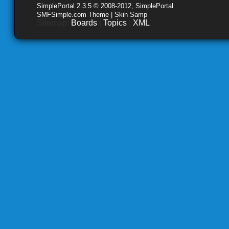
SimplePortal 2.3.5 © 2008-2012, SimplePortal
SMFSimple.com Theme | Skin Samp
Sitemap:
Boards
|
Topics
|
XML