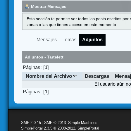
Mostrar Mensajes
Esta sección te permite ver todos los posts escritos por
zonas a las que tienes acceso en este momento.
Mensajes
Temas
Adjuntos
Adjuntos - Tartelett
Páginas: [
1
]
Nombre del Archivo
Descargas
Mensa
El usuario aún no
Páginas: [
1
]
SMF 2.0.15
|
SMF © 2013
,
Simple Machines
SimplePortal 2.3.5 © 2008-2012, SimplePortal