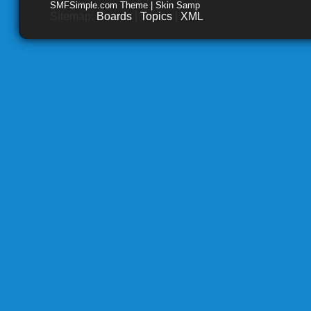
SMFSimple.com Theme | Skin Samp
Sitemap:
Boards
|
Topics
|
XML