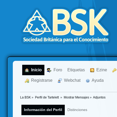
  Inicio
  Foro
Etiquetas
  Ezine
  Registrarse
  Webchat
  Ayuda
La BSK
»
Perfil de Tartelett 
»
Mostrar Mensajes
»
Adjuntos
Información del Perfil
Distinciones