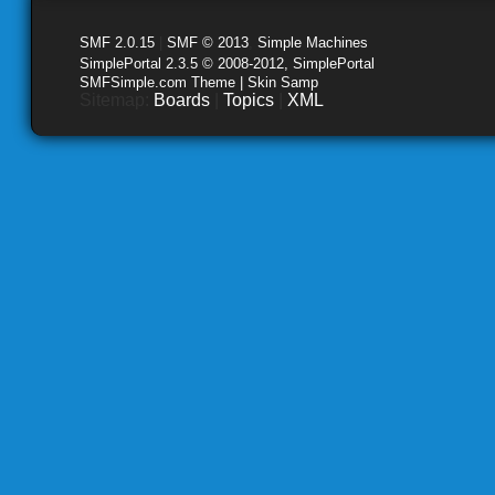
SMF 2.0.15
|
SMF © 2013
,
Simple Machines
SimplePortal 2.3.5 © 2008-2012, SimplePortal
SMFSimple.com Theme | Skin Samp
Sitemap:
Boards
|
Topics
|
XML