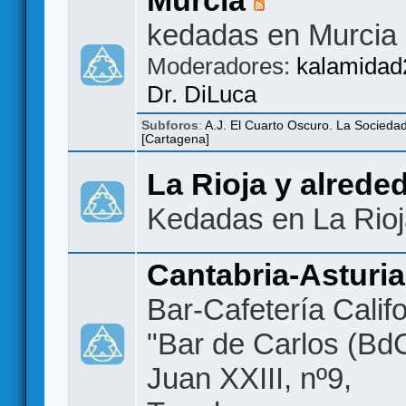
kedadas en Murcia
Moderadores:
kalamidad
Dr. DiLuca
Subforos
:
A.J. El Cuarto Oscuro. La Socieda
[Cartagena]
La Rioja y alrede
Kedadas en La Rio
Cantabria-Asturi
Bar-Cafetería Califo
"Bar de Carlos (BdC
Juan XXIII, nº9,