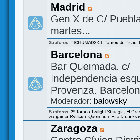
Madrid
Gen X de C/ Puebla
martes...
Subforos
:
TICHUMAD2K8 -Torneo de Tichu
,
Barcelona
Bar Queimada. c/
Independencia esq
Provenza. Barcelon
Moderador:
balowsky
Subforos
:
2º Torneo Twilight Struggle
,
El Gra
wargamer Rvbicón
,
Queimada
,
Firefly drinks
Zaragoza