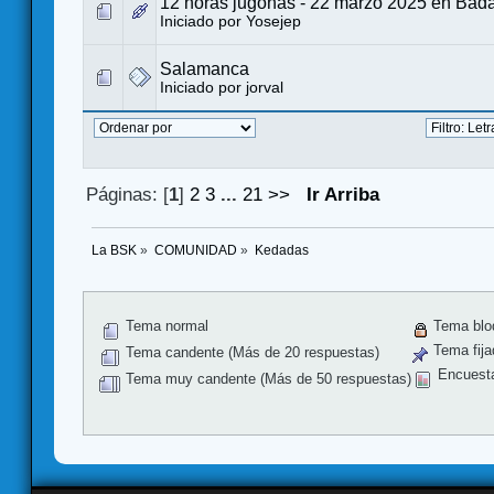
12 horas jugonas - 22 marzo 2025 en Bad
Iniciado por
Yosejep
Salamanca
Iniciado por
jorval
Páginas: [
1
]
2
3
...
21
>>
Ir Arriba
La BSK
»
COMUNIDAD
»
Kedadas
Tema normal
Tema blo
Tema fija
Tema candente (Más de 20 respuestas)
Encuest
Tema muy candente (Más de 50 respuestas)