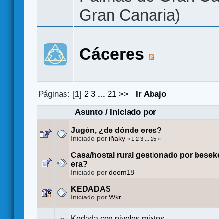
Gran Canaria)
Cáceres
Páginas: [
1
]
2
3
...
21
>>
Ir Abajo
Asunto
/
Iniciado por
Jugón, ¿de dónde eres?
Iniciado por
iñaky
«
1
2
3
...
25
»
Casa/hostal rural gestionado por bese
era?
Iniciado por
doom18
KEDADAS
Iniciado por
Wkr
Kedada con niveles mixtos