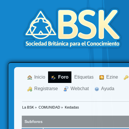
  Inicio
  Foro
Etiquetas
  Ezine
  Registrarse
  Webchat
  Ayuda
La BSK
»
COMUNIDAD
»
Kedadas
Subforos