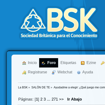
  Inicio
  Foro
Etiquetas
  Ezine
  Registrarse
  Webchat
  Ayuda
La BSK
»
SALÓN DE TE
»
Ayudadme a elegir: ¿Qué juego me co
Páginas: [
1
]
2
3
...
271
>>
Ir Abajo