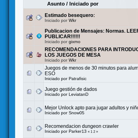
Asunto
/
Iniciado por
Estimado besequero:
Iniciado por
Wkr
Publicacion de Mensajes: Normas. LE
PUBLICAR!!!!!!
Iniciado por
gixmo
RECOMENDACIONES PARA INTRODUC
LOS JUEGOS DE MESA
Iniciado por
Wkr
Juegos de menos de 30 minutos para alum
ESO
Iniciado por
Patrafisic
Juego gestión de dados
Iniciado por
LeviatanD
Mejor Unlock apto para jugar adultos y niñ
Iniciado por
Snow05
Recomendacion dungeon crawler
Iniciado por
Parker13
«
1
2
»