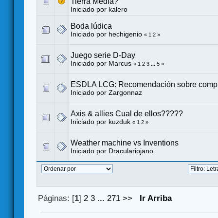
Tierra Media?
Iniciado por
kalero
Boda lúdica
Iniciado por
hechigenio
«
1
2
»
Juego serie D-Day
Iniciado por
Marcus
«
1
2
3
...
5
»
ESDLA LCG: Recomendación sobre comp
Iniciado por
Zargonnaz
Axis & allies Cual de ellos?????
Iniciado por kuzduk
«
1
2
»
Weather machine vs Inventions
Iniciado por
Draculariojano
Páginas: [
1
]
2
3
...
271
>>
Ir Arriba