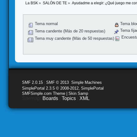
La BSK
»
SALÓN DE TE
»
Ayudadme a elegir: ¿Qué juego me co
Tema normal
Tema blo
Tema fija
Tema candente (Más de 20 respuestas)
Encuest
Tema muy candente (Más de 50 respuestas)
SMF 2.0.15
|
SMF © 2013
,
Simple Machines
SimplePortal 2.3.5 © 2008-2012, SimplePortal
SMFSimple.com Theme | Skin Samp
Sitemap:
Boards
|
Topics
|
XML