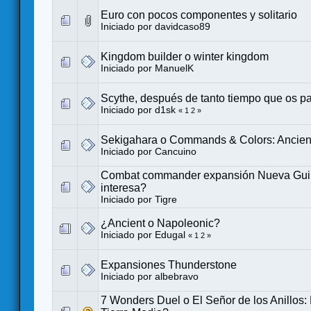
Euro con pocos componentes y solitario
Iniciado por
davidcaso89
Kingdom builder o winter kingdom
Iniciado por
ManuelK
Scythe, después de tanto tiempo que os p
Iniciado por
d1sk
«
1
2
»
Sekigahara o Commands & Colors: Ancien
Iniciado por
Cancuino
Combat commander expansión Nueva Gui
interesa?
Iniciado por
Tigre
¿Ancient o Napoleonic?
Iniciado por
Edugal
«
1
2
»
Expansiones Thunderstone
Iniciado por
albebravo
7 Wonders Duel o El Señor de los Anillos: 