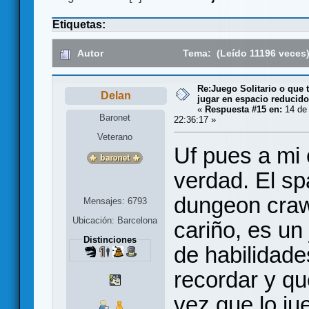
Etiquetas:
Autor
Tema: (Leído 11196 veces
Re:Juego Solitario o que t
Delan
jugar en espacio reducido.
«
Respuesta #15 en:
14 de
Baronet
22:36:17 »
Veterano
Uf pues a mi 
verdad. El sp
dungeon crawl
Mensajes: 6793
Ubicación: Barcelona
cariño, es un
Distinciones
de habilidad
recordar y qu
vez que lo j