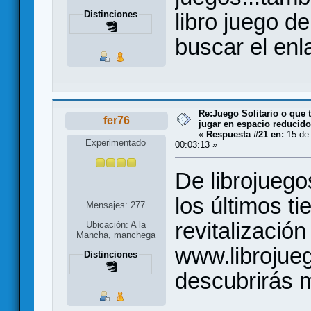
libro juego d
Distinciones
buscar el enla
Re:Juego Solitario o que t
fer76
jugar en espacio reducido.
«
Respuesta #21 en:
15 de
Experimentado
00:03:13 »
De librojueg
los últimos t
Mensajes: 277
revitalizació
Ubicación: A la
Mancha, manchega
www.librojue
Distinciones
descubrirás 