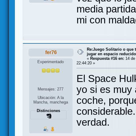
media partida 
mi con malda
Re:Juego Solitario o que t
fer76
jugar en espacio reducido.
«
Respuesta #16 en:
14 de
Experimentado
22:44:20 »
El Space Hulk
yo si es muy 
Mensajes: 277
coche, porqu
Ubicación: A la
Mancha, manchega
considerable.
Distinciones
verdad.