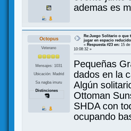
ademas es m
Re:Juego Solitario o que t
Octopus
jugar en espacio reducido.
«
Respuesta #23 en:
15 de
Veterano
10:08:32 »
Pequeñas Gra
Mensajes: 1031
dados en la c
Ubicación: Madrid
Algún solitar
Sa nagba imuru
Distinciones
Ottoman Suns
SHDA con to
ocupando bast