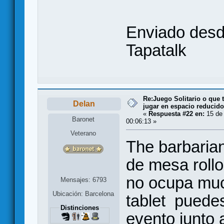
Enviado desd
Tapatalk
Re:Juego Solitario o que t
Delan
jugar en espacio reducido.
«
Respuesta #22 en:
15 de
Baronet
00:06:13 »
Veterano
The barbarian
de mesa rollo
no ocupa muc
Mensajes: 6793
Ubicación: Barcelona
tablet puedes
Distinciones
evento junto 