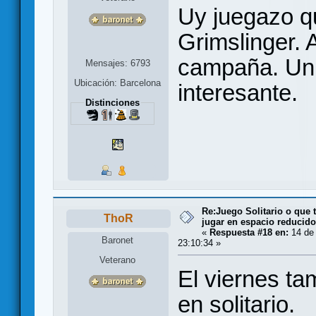
Uy juegazo q
Grimslinger. 
campaña. Un 
Mensajes: 6793
Ubicación: Barcelona
interesante.
Distinciones
Re:Juego Solitario o que t
ThoR
jugar en espacio reducido.
«
Respuesta #18 en:
14 de
Baronet
23:10:34 »
Veterano
El viernes ta
en solitario.