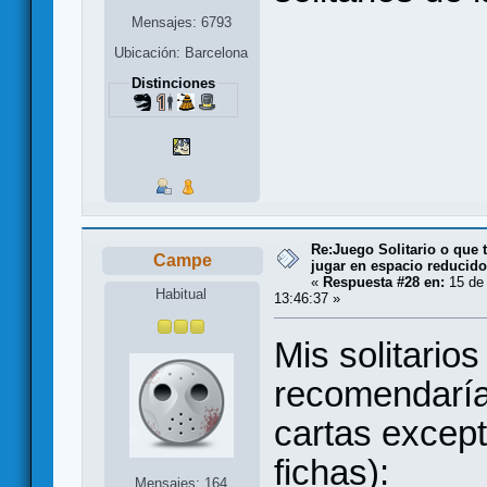
Mensajes: 6793
Ubicación: Barcelona
Distinciones
Re:Juego Solitario o que t
Campe
jugar en espacio reducido.
«
Respuesta #28 en:
15 de
Habitual
13:46:37 »
Mis solitario
recomendaría 
cartas except
fichas):
Mensajes: 164