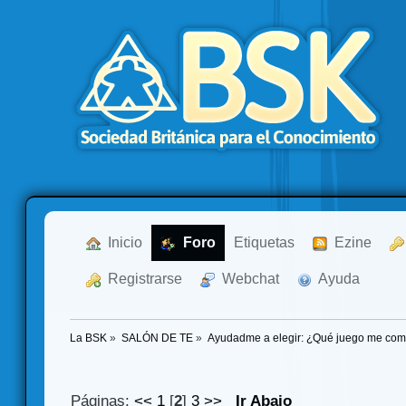
  Inicio
  Foro
Etiquetas
  Ezine
  Registrarse
  Webchat
  Ayuda
La BSK
»
SALÓN DE TE
»
Ayudadme a elegir: ¿Qué juego me co
Páginas:
<<
1
[
2
]
3
>>
Ir Abajo