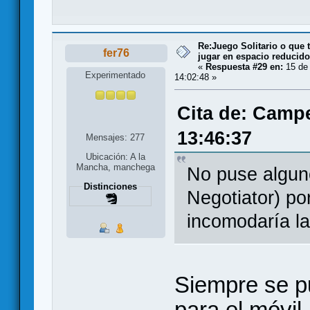
Re:Juego Solitario o que t
fer76
jugar en espacio reducido.
«
Respuesta #29 en:
15 de
Experimentado
14:02:48 »
Cita de: Camp
13:46:37
Mensajes: 277
Ubicación: A la
Mancha, manchega
No puse algun
Distinciones
Negotiator) p
incomodaría la
Siempre se p
para el móvil