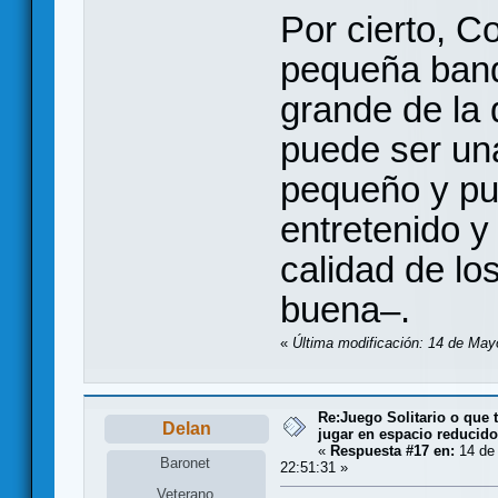
Por cierto, C
pequeña bande
grande de la
puede ser un
pequeño y pu
entretenido 
calidad de lo
buena–.
«
Última modificación: 14 de May
Re:Juego Solitario o que t
Delan
jugar en espacio reducido.
«
Respuesta #17 en:
14 de
Baronet
22:51:31 »
Veterano