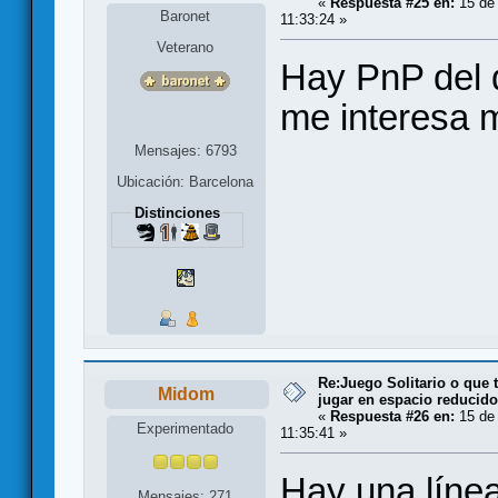
«
Respuesta #25 en:
15 de
Baronet
11:33:24 »
Veterano
Hay PnP del 
me interesa 
Mensajes: 6793
Ubicación: Barcelona
Distinciones
Re:Juego Solitario o que t
Midom
jugar en espacio reducido.
«
Respuesta #26 en:
15 de
Experimentado
11:35:41 »
Hay una línea
Mensajes: 271