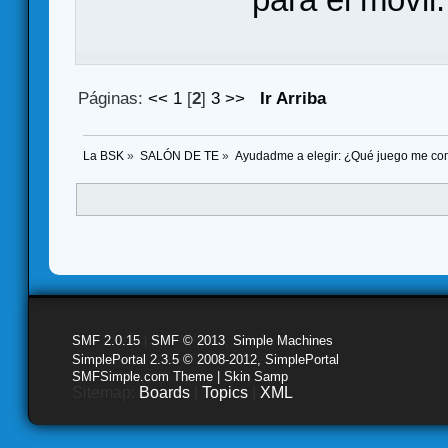
Páginas:
<<
1
[
2
]
3
>>
Ir Arriba
La BSK
»
SALÓN DE TE
»
Ayudadme a elegir: ¿Qué juego me co
SMF 2.0.15
|
SMF © 2013
,
Simple Machines
SimplePortal 2.3.5 © 2008-2012, SimplePortal
SMFSimple.com Theme | Skin Samp
Sitemap:
Boards
|
Topics
|
XML