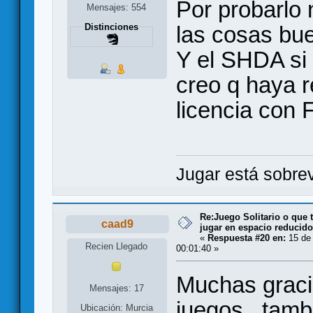
Por probarlo 
Mensajes: 554
las cosas bu
Distinciones
Y el SHDA si 
creo q haya r
licencia con 
Jugar está sobrev
Re:Juego Solitario o que t
caad9
jugar en espacio reducido.
«
Respuesta #20 en:
15 de
Recien Llegado
00:01:40 »
Muchas graci
Mensajes: 17
juegos...tam
Ubicación: Murcia