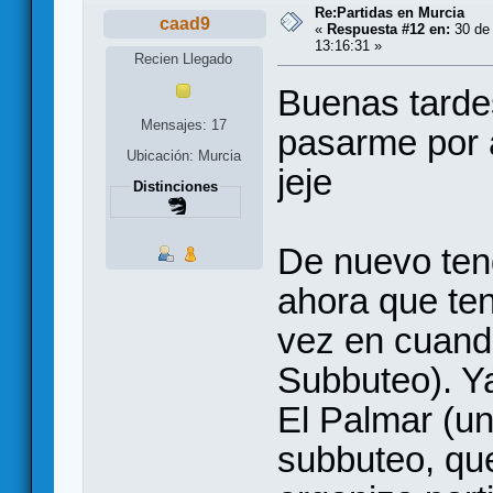
Re:Partidas en Murcia
caad9
«
Respuesta #12 en:
30 de 
13:16:31 »
Recien Llegado
Buenas tarde
Mensajes: 17
pasarme por 
Ubicación: Murcia
jeje
Distinciones
De nuevo ten
ahora que te
vez en cuand
Subbuteo). Y
El Palmar (un
subbuteo, qu