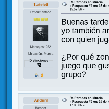
Re:Partidas en Murcia
Tartelett
«
Respuesta #4 en:
15 de M
15:57:56 »
Experimentado
Buenas tarde
yo también a
con quien jug
Mensajes: 252
Ubicación: Murcia
¿Por qué zon
Distinciones
juego que gus
grupo?
Re:Partidas en Murcia
Anduril
«
Respuesta #5 en:
15 de M
17:03:06 »
Baronet