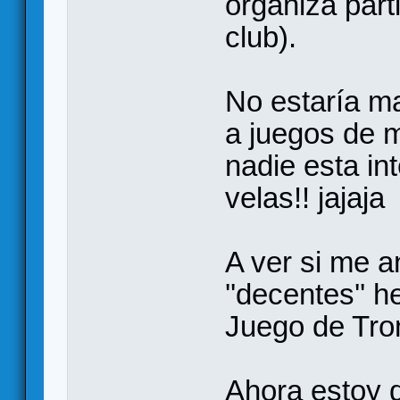
organiza part
club).
No estaría m
a juegos de m
nadie esta in
velas!! jajaja
A ver si me a
''decentes'' 
Juego de Tron
Ahora estoy 