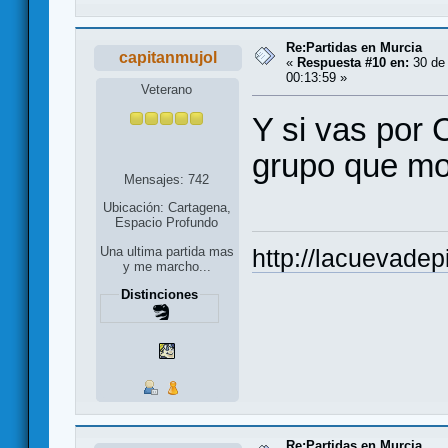
Re:Partidas en Murcia
capitanmujol
«
Respuesta #10 en:
30 de 
00:13:59 »
Veterano
Y si vas por
grupo que mol
Mensajes: 742
Ubicación: Cartagena,
Espacio Profundo
Una ultima partida mas
http://lacuevadep
y me marcho...
Distinciones
Re:Partidas en Murcia