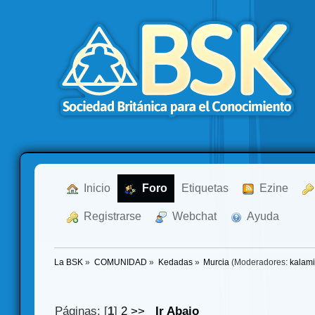
  Inicio
  Foro
Etiquetas
  Ezine
  Registrarse
  Webchat
  Ayuda
La BSK
»
COMUNIDAD
»
Kedadas
»
Murcia
(Moderadores:
kalam
Páginas: [
1
]
2
>>
Ir Abajo