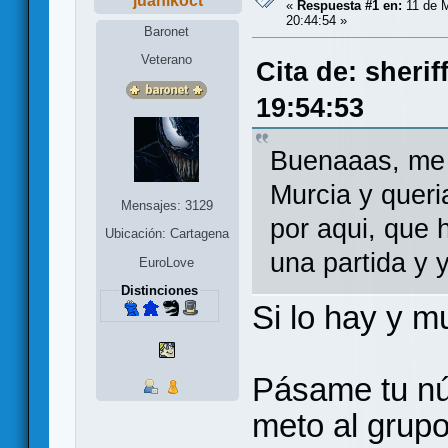
juanikoct
«
Respuesta #1 en:
11 de M
20:44:54 »
Baronet
Veterano
Cita de: sheri
19:54:53
Buenaaas, me
Murcia y queri
Mensajes: 3129
por aqui, que
Ubicación: Cartagena
una partida y 
EuroLove
Distinciones
Si lo hay y m
Pásame tu nú
meto al grupo