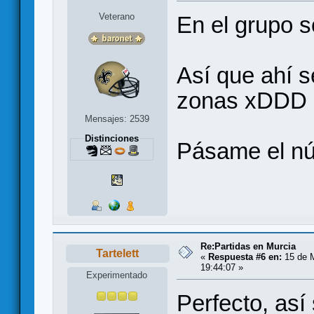
Veterano
En el grupo 
Así que ahí s
zonas xDDD
Mensajes: 2539
Distinciones
Pásame el n
Re:Partidas en Murcia
Tartelett
«
Respuesta #6 en:
15 de M
19:44:07 »
Experimentado
Perfecto, as