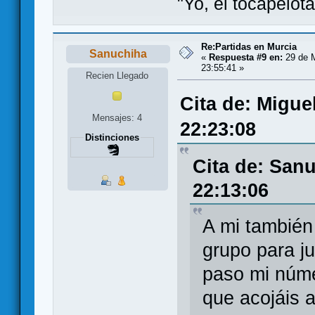
"Yo, el tocapelot
Re:Partidas en Murcia
Sanuchiha
«
Respuesta #9 en:
29 de M
23:55:41 »
Recien Llegado
Cita de: Migue
Mensajes: 4
22:23:08
Distinciones
Cita de: San
22:13:06
A mi también
grupo para ju
paso mi núm
que acojáis 