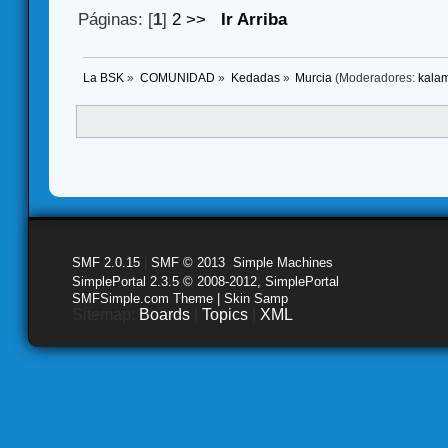
Páginas: [
1
]
2
>>
Ir Arriba
La BSK
»
COMUNIDAD
»
Kedadas
»
Murcia
(Moderadores:
kala
SMF 2.0.15
|
SMF © 2013
,
Simple Machines
SimplePortal 2.3.5 © 2008-2012, SimplePortal
SMFSimple.com Theme | Skin Samp
Sitemap:
Boards
|
Topics
|
XML