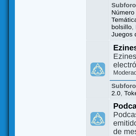
Subfor
Número 
Temátic
bolsillo
,
Juegos d
Ezine
Ezines
electr
Modera
Subfor
2.0
,
Tok
Podca
Podca
emitid
de me