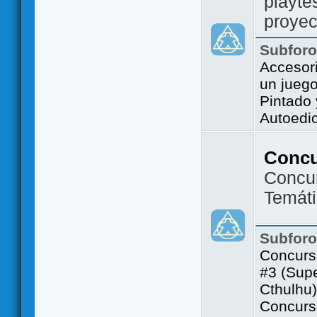
playte
proyec
Subfor
Accesor
un jueg
Pintado
Autoedi
Conc
Concu
Temát
Subfor
Concurs
#3 (Sup
Cthulhu)
Concurs