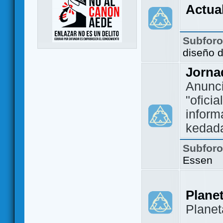
Actua
Subfor
diseño 
Jorna
Anunc
"ofici
inform
kedad
Subfor
Essen
Plane
Plane