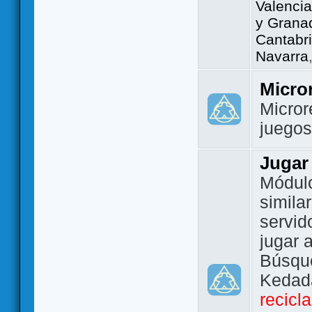
Valencia
y Grana
Cantabri
Navarra
Micro
Micror
juego
Jugar
Módulo
simila
servid
jugar 
Búsque
Kedada
recicl