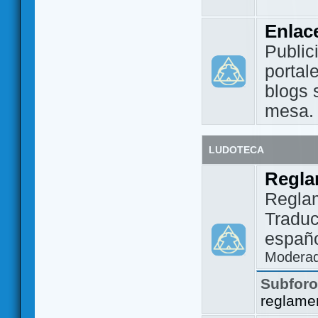
Enlac
Public
portal
blogs 
mesa.
LUDOTECA
Regla
Regla
Traduc
españo
Modera
Subfor
reglame