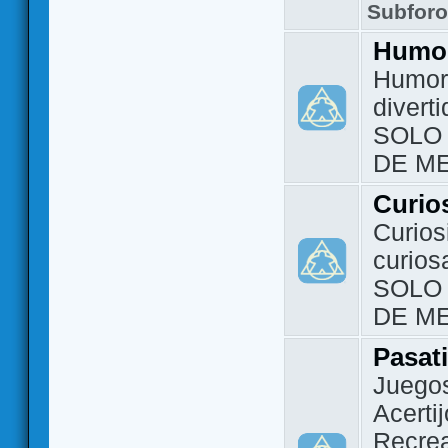
Subfor
Humo
Humor 
divert
SOLO
DE M
Curio
Curios
curios
SOLO
DE M
Pasat
Juegos
Acerti
Recrea