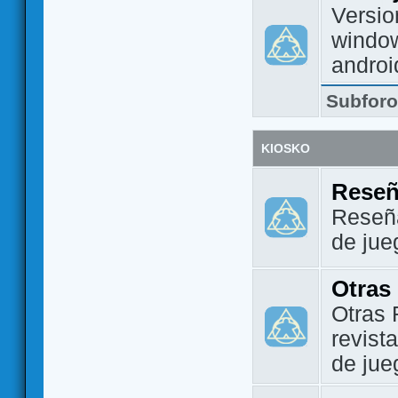
Versio
window
androi
Subfor
KIOSKO
Reseñ
Reseña
de jue
Otras
Otras 
revist
de jue