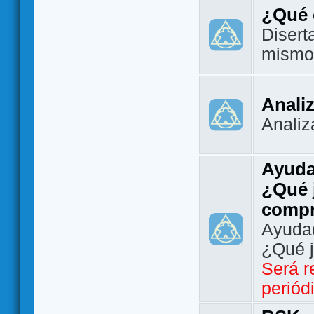
¿Qué 
Disert
mismo
Analiz
Analiz
Ayuda
¿Qué 
comp
Ayudad
¿Qué 
Será r
periód