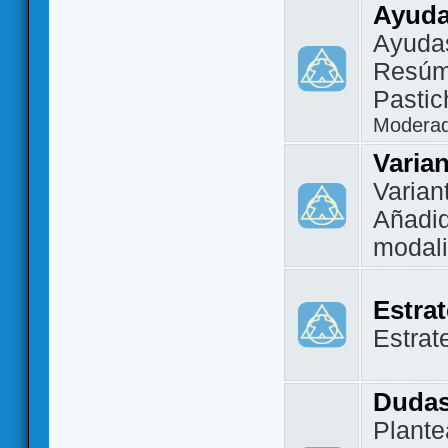
Ayuda
Ayuda
Resúm
Pastic
Modera
Varia
Varian
Añadi
modal
Estra
Estrat
Dudas
Plante