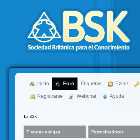
  Inicio
  Foro
Etiquetas
  Ezine
  Registrarse
  Webchat
  Ayuda
La BSK
Tiendas amigas
Patrocinadores