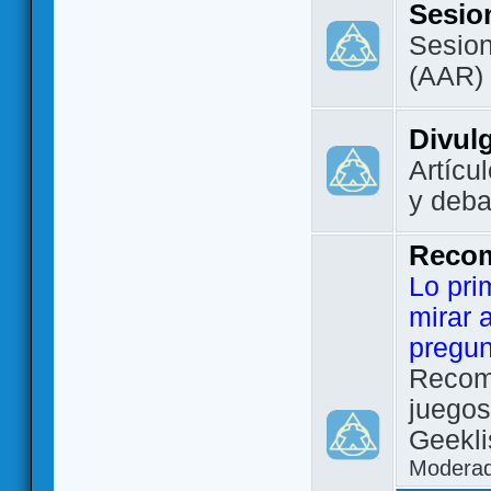
Sesio
Sesion
(AAR)
Divul
Artícu
y deba
Reco
Lo pri
mirar 
pregun
Recom
juegos
Geekli
Modera