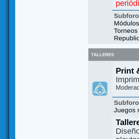
periód
Subfor
Módulos 
Torneos
Republi
TALLERES
Print 
Imprim
Modera
Subfor
Juegos 
Taller
Diseño