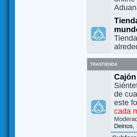
Aduan
Tienda
mund
Tienda
alrede
TRASTIENDA
Cajón
Siénte
de cua
este f
cada 
Modera
Deinos
,