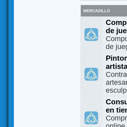
MERCADILLO
Compo
de ju
Compo
de jue
Pintor
artist
Contra
artesa
esculp
Consu
en ti
Compra
online 