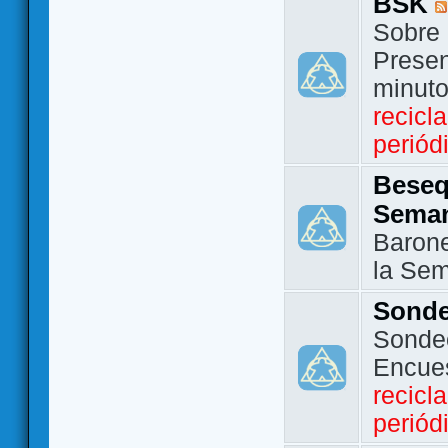
BSK
Sobre 
Presen
minut
recicl
periód
Beseq
Sema
Barone
la Se
Sond
Sondeo
Encue
recicl
periód