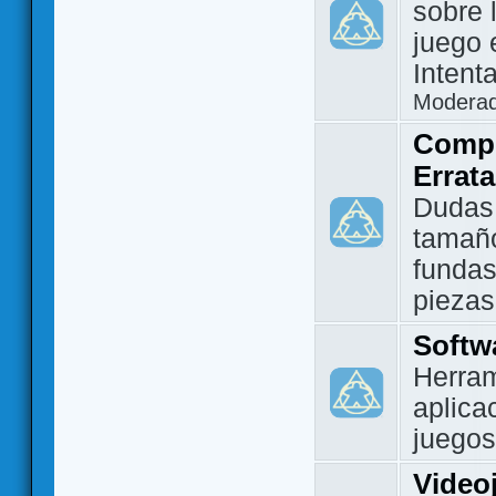
sobre 
juego 
Intent
Modera
Compo
Errat
Dudas
tamañ
fundas
piezas
Softw
Herram
aplica
juegos
Video