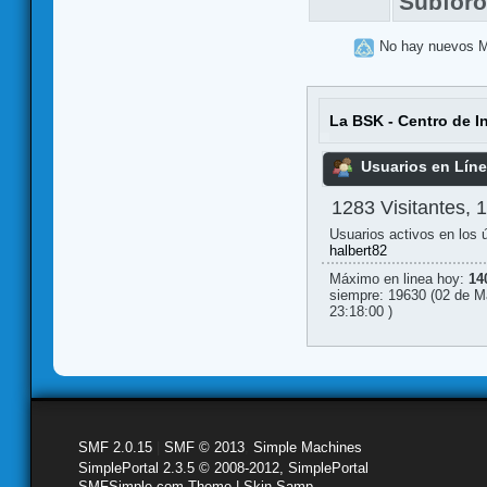
Subfor
No hay nuevos 
La BSK - Centro de I
Usuarios en Lín
1283 Visitantes, 
Usuarios activos en los 
halbert82
Máximo en linea hoy:
14
siempre: 19630 (02 de M
23:18:00 )
SMF 2.0.15
|
SMF © 2013
,
Simple Machines
SimplePortal 2.3.5 © 2008-2012, SimplePortal
SMFSimple.com Theme | Skin Samp