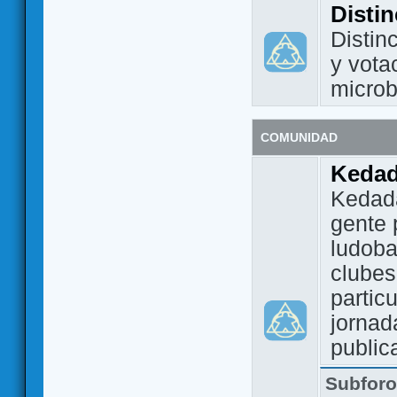
Disti
Distin
y vota
micro
COMUNIDAD
Keda
Kedada
gente 
ludoba
clubes
partic
jornad
public
Subfor