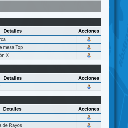
Detalles
Acciones
rca
de mesa Top
ón X
Detalles
Acciones
r
Detalles
Acciones
la de Rayos