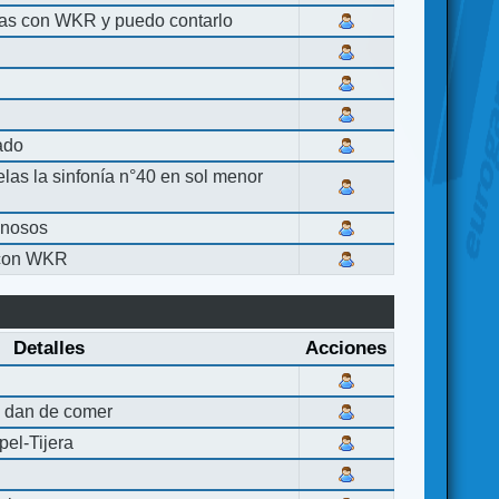
las con WKR y puedo contarlo
lado
elas la sinfonía n°40 en sol menor
inosos
 con WKR
Detalles
Acciones
 dan de comer
el-Tijera