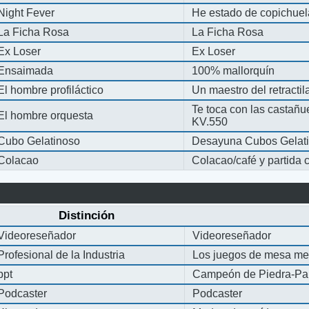
Night Fever
He estado de copichue
La Ficha Rosa
La Ficha Rosa
Ex Loser
Ex Loser
Ensaimada
100% mallorquín
El hombre profiláctico
Un maestro del retracti
Te toca con las castañu
El hombre orquesta
KV.550
Cubo Gelatinoso
Desayuna Cubos Gelat
Colacao
Colacao/café y partida
Distinción
Videoreseñador
Videoreseñador
Profesional de la Industria
Los juegos de mesa me
ppt
Campeón de Piedra-Pap
Podcaster
Podcaster