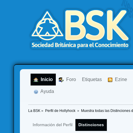
  Inicio
  Foro
Etiquetas
  Ezine
  Ayuda
La BSK
»
Perfil de Hollyhock 
»
Muestra todas las Distinciones 
Información del Perfil
Distinciones