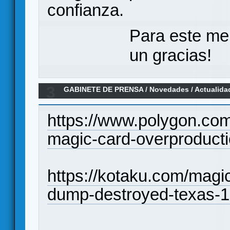
confianza.
Para este me
un gracias!
3
GABINETE DE PRENSA
/
Novedades / Actualida
por accionistas por diluir el valor de MagicTG
https://www.polygon.com
magic-card-overproducti
https://kotaku.com/magic
dump-destroyed-texas-