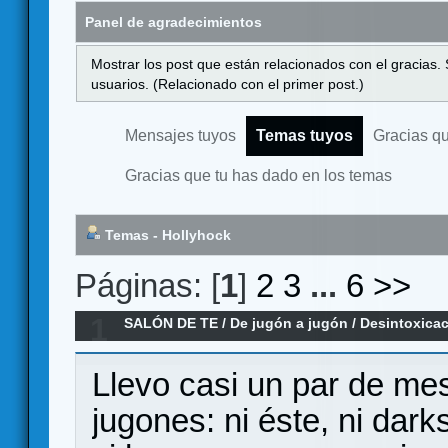
Panel de agradecimientos
Mostrar los post que están relacionados con el gracias.
usuarios. (Relacionado con el primer post.)
Mensajes tuyos
Temas tuyos
Gracias q
Gracias que tu has dado en los temas
Temas - Hollyhock
Páginas: [
1
]
2
3
...
6
>>
1
SALÓN DE TE
/
De jugón a jugón
/
Desintoxica
Llevo casi un par de me
jugones: ni éste, ni dark