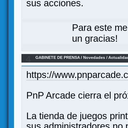
sus acciones.
Para este me
un gracias!
4
GABINETE DE PRENSA
/
Novedades / Actualida
29 de Enero
https://www.pnparcade.
PnP Arcade cierra el pr
La tienda de juegos prin
sus administradores no 