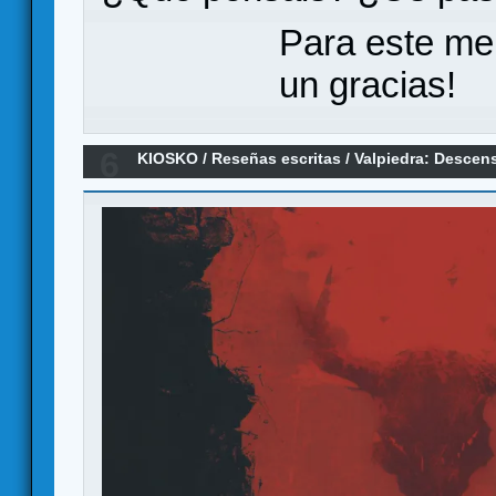
Para este me
un gracias!
6
KIOSKO
/
Reseñas escritas
/
Valpiedra: Descen
solitario - primeras impresiones)