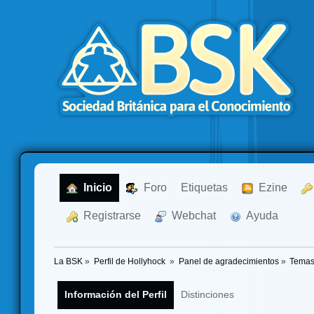
  Inicio
  Foro
Etiquetas
  Ezine
  Registrarse
  Webchat
  Ayuda
La BSK
»
Perfil de Hollyhock 
»
Panel de agradecimientos
»
Temas
Información del Perfil
Distinciones