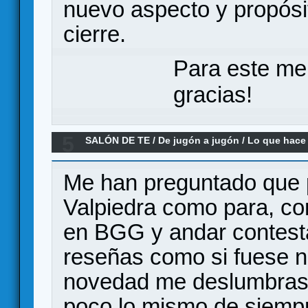
nuevo aspecto y propósit
cierre.
Para este me
gracias!
5
SALÓN DE TE
/
De jugón a jugón
/
Lo que hace
Me han preguntado que 
Valpiedra como para, con
en BGG y andar contest
reseñas como si fuese n
novedad me deslumbrase
poco lo mismo de siempre